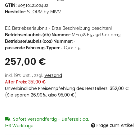
GTIN:
8051012102482
Hersteller:
STORM by MIVV
EC Betriebserlaubnis - Bitte Beschreibung beachten!
Betriebserlaubnis (db) Nummer:
ME078 E57 92R-01 0013
Betriebserlaubnis (co2) Nummer:
-
passende Fahrzeug-Typen:
- C701 1 5
257,00 €
inkl. 19% USt. , zzgl.
Versand
Alter Preis: 351,00 €
Unverbindliche Preisempfehlung des Herstellers
:
352,00 €
(Sie sparen
26.99%
, also
95,00 €
)
Sofort versandfertig - Lieferzeit ca.
Frage zum Artikel
1-3 Werktage