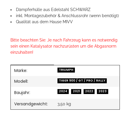
Dämpferhülle aus Edelstahl SCHWARZ
inkl. Montagezubehör & Anschlussrohr (wenn benötigt)
Qualität aus dem Hause MIVV
Bitte beachten Sie: Je nach Fahrzeug kann es notwendig
sein einen Katalysator nachzurüsten um die Abgasnorm
einzuhalten!
Marke:
Produkteigenschaft
Wert
TRIUMPH
Modell:
TIGER 900 / GT / PRO / RALLY
2024
2021
2022
2023
Baujahr:
Versandgewicht:
3,50 kg