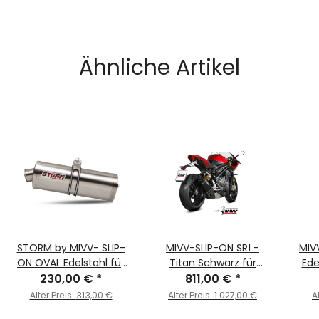
Ähnliche Artikel
STORM by MIVV- SLIP-
MIVV-SLIP-ON SR1 -
MIV
ON OVAL Edelstahl für
Titan Schwarz für
Ede
TRIUMPH TIGER 900 / GT
230,00 €
*
TRIUMPH - SPEED TRIPLE
811,00 €
*
TRI
/ PRO / RALLY Bj. 2021 >
1200 RR / RS BJ. 2021 >
GT 
Alter Preis:
313,00 €
Alter Preis:
1.027,00 €
A
2024
2024 - T.025.LR1TB
2