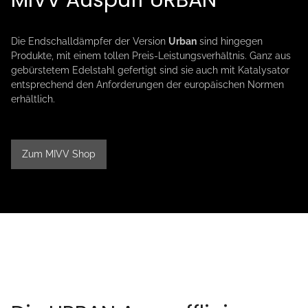
MIVV Auspuff URBAN
Die Endschalldämpfer der Version
Urban
sind hingegen
Produkte, mit einem tollen Preis-Leistungsverhältnis. Ganz aus
gebürstetem Edelstahl gefertigt sind sie auch mit Katalysator
entsprechend den Anforderungen der europäischen Normen
erhältlich.
Zum MIVV Shop