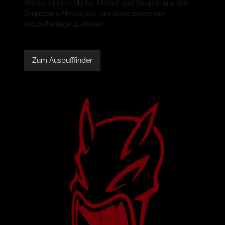
Wähle einfach Marke, Modell und Baujahr aus den
Dropdown-Menüs aus, um deine passende
Auspuffanlage zu finden.
Zum Auspufffinder