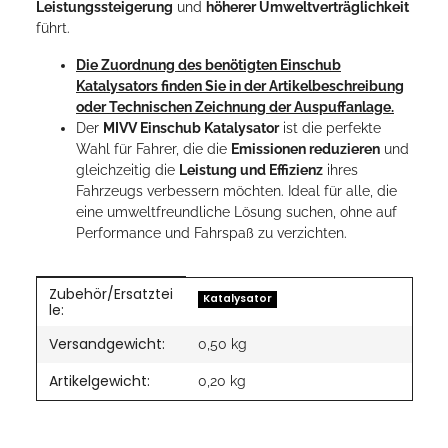
Leistungssteigerung
und
höherer Umweltverträglichkeit
führt.
Die Zuordnung des benötigten Einschub
Katalysators finden Sie in der Artikelbeschreibung
oder Technischen Zeichnung der Auspuffanlage.
Der
MIVV Einschub Katalysator
ist die perfekte
Wahl für Fahrer, die die
Emissionen reduzieren
und
gleichzeitig die
Leistung und Effizienz
ihres
Fahrzeugs verbessern möchten. Ideal für alle, die
eine umweltfreundliche Lösung suchen, ohne auf
Performance und Fahrspaß zu verzichten.
Zubehör/Ersatztei
Produkteigenschaft
Wert
Katalysator
le:
Versandgewicht:
0,50 kg
Artikelgewicht:
0,20
kg