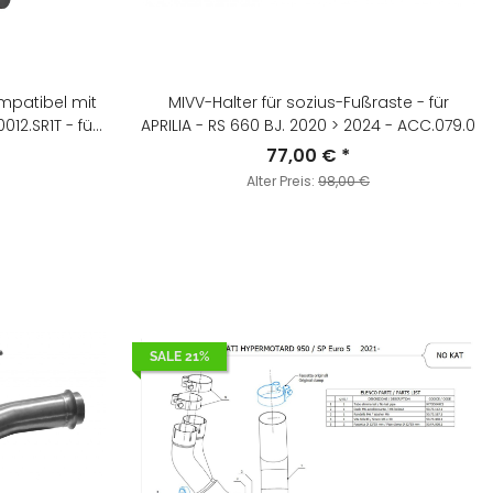
ompatibel mit
MIVV-Halter für sozius-Fußraste - für
2.SR1T - für
APRILIA - RS 660 BJ. 2020 > 2024 - ACC.079.0
24 - ACC.081.0
77,00 €
*
Alter Preis:
98,00 €
SALE 21%