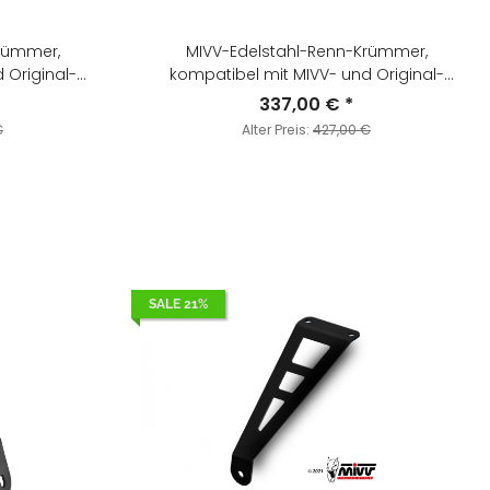
rümmer,
MIVV-Edelstahl-Renn-Krümmer,
 Original-
kompatibel mit MIVV- und Original-
Schalldämpfern - für KTM - 690 ENDURO R
337,00 €
*
023.C1
BJ. 2019 > 2020 - KT.023.C1
€
Alter Preis:
427,00 €
SALE 21%