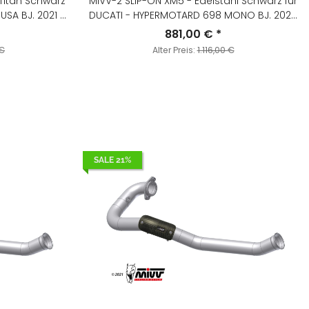
Titan Schwarz
MIVV-2 SLIP-ON XM5 - Edelstahl Schwarz für
USA BJ. 2021 >
DUCATI - HYPERMOTARD 698 MONO BJ. 2024
B
> 2025 - D.055.LC5B
881,00 €
*
 €
Alter Preis:
1.116,00 €
SALE 21%