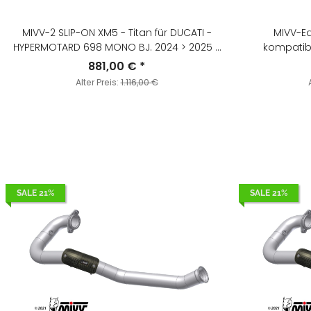
MIVV-2 SLIP-ON XM5 - Titan für DUCATI -
MIVV-E
HYPERMOTARD 698 MONO BJ. 2024 > 2025 -
kompatibe
D.055.LC5T
Schalldämpfern - für HU
881,00 €
*
ENDURO / S
Alter Preis:
1.116,00 €
SALE 21%
SALE 21%