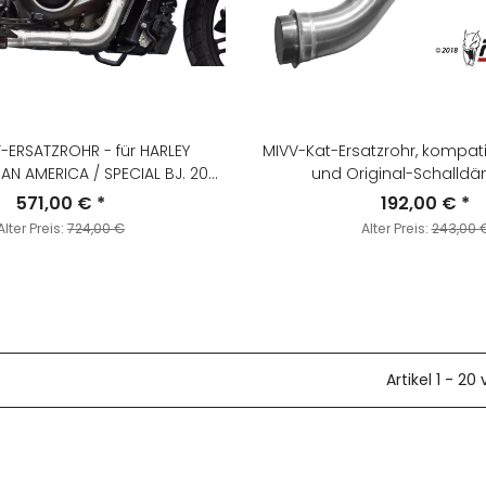
ATZROHR - für HARLEY
MIVV-Kat-Ersatzrohr, kompati
AN AMERICA / SPECIAL BJ. 2021
und Original-Schalldä
 2024 - HD.003.C1
Neuprogrammierung erforderlich. - 
571,00 €
*
192,00 €
*
- 1290 SUPERDUKE GT BJ. 20
Alter Preis:
724,00 €
Alter Preis:
243,00 
KT.018.C1
Artikel 1 - 20