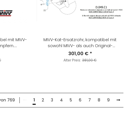
bel mit MIVV-
MIVV-Kat-Ersatzrohr, kompatibel mit
mpfern.
sowohl MIVV- als auch Original-
für KTM
Schalldämpfern. Neuprogrammierung
301,00 €
*
16 > 2024 -
empfohlen. - für DUCATI - HYPERMOTARD
€
Alter Preis:
381,00 €
950 / SP / RVE BJ. 2021 > 2024 - D.049.C1
 von 769
1
2
3
4
5
6
7
8
9