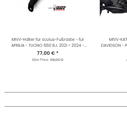
MIVV-Halter für sozius-Fußraste - für
MIVV-KAT-ERS
APRILIA - TUONO 660 BJ. 2021 > 2024 -
DAVIDSON - P
ACC.079.0
>
77,00 €
*
Alter Preis:
98,00 €