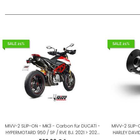
SALE 21%
SALE 21%
MIVV-2 SLIP-ON - MK3 - Carbon für DUCATI -
MIVV-2 SLIP-O
HYPERMOTARD 950 / SP / RVE BJ. 2021 > 2025
HARLEY DAVID
- D.049.SM3C
2