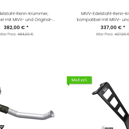
delstahl-Renn-Krümmer,
MIVV-Edelstahl-Renn-K
l mit MIVV- und Original-
kompatibel mit MIVV- und
SQVARNA - 701
Schalldämpfern - für KTM - 690 ENDURO R
382,00 €
*
337,00 €
*
UPERMOTO BJ. 2021 > 2024 -
BJ. 2019 > 2020 - KT.
Alter Preis:
484,00 €
Alter Preis:
427,00 
M.HU.010.C1
SALE 21%