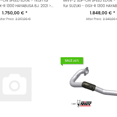
P-ON SPEED EDGE - Titan für
MIVV-2 SLIP-ON SPEED EDGE - 
X-R 1300 HAYABUSA BJ. 2021 >
für SUZUKI - GSX-R 1300 HAYAB
2025 - S.060.LRT
2025 - S.060.LRT
1.750,00 €
*
1.848,00 €
*
lter Preis:
2.217,00 €
Alter Preis:
2.341,00
SALE 21%