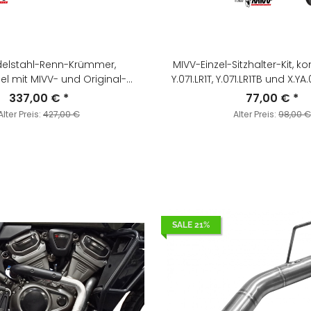
delstahl-Renn-Krümmer,
MIVV-Einzel-Sitzhalter-Kit, k
l mit MIVV- und Original-
Y.071.LR1T, Y.071.LR1TB und X.YA.001
 SMC R BJ.
YAMAHA - YZF R7 BJ. 2022 > 20
337,00 €
*
77,00 €
*
9 > 2020 - KT.023.C1
Alter Preis:
427,00 €
Alter Preis:
98,00 €
SALE 21%