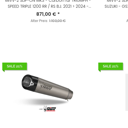
MIVV-2 SLIP-ON MK3 - Carbon für TRIUMPH -
MIVV-2 SLI
SPEED TRIPLE 1200 RR / RS BJ. 2021 > 2024 -
SUZUKI - GS
T.025.LM3C
871,00 €
*
Alter Preis:
1.103,00 €
A
SALE 21%
SALE 21%