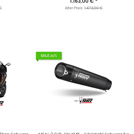
1.163,00 €
*
€
Alter Preis:
1.473,00 €
SALE 21%