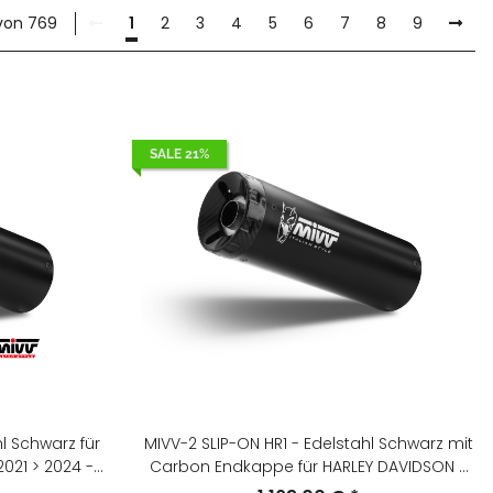
 von 769
1
2
3
4
5
6
7
8
9
SALE 21%
l Schwarz für
MIVV-2 SLIP-ON HR1 - Edelstahl Schwarz mit
021 > 2024 -
Carbon Endkappe für HARLEY DAVIDSON -
SPORTSTER S BJ. 2021 > 2024 - HD.004.LH1BC