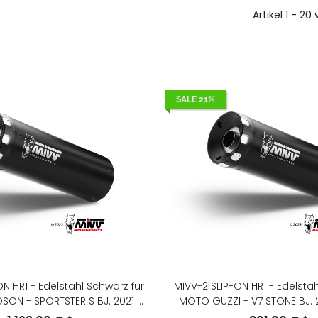
Artikel 1 - 20
SALE 21%
N HR1 - Edelstahl Schwarz für
MIVV-2 SLIP-ON HR1 - Edelstah
SON - SPORTSTER S BJ. 2021 >
MOTO GUZZI - V7 STONE BJ. 2
024 - HD.004.LH1BA
M.014.LH1BA