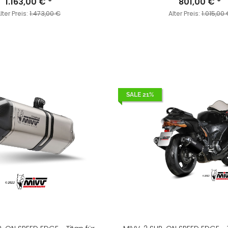
1.163,00 €
*
801,00 €
*
lter Preis:
1.473,00 €
Alter Preis:
1.015,00 
SALE 21%