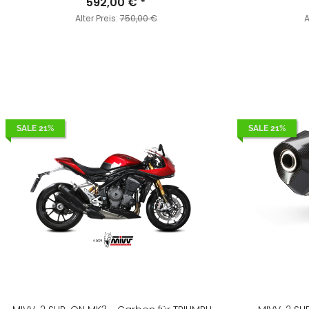
592,00 €
*
Alter Preis:
750,00 €
A
SALE 21%
SALE 21%