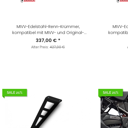
MIVV-Edelstahl-Renn-Krümmer,
MIVV-E
kompatibel mit MIVV- und Original-
kompatibe
Schalldämpfern - für KTM - 690 SMC R BJ.
Schalldämpfern - für KTM - 690
337,00 €
*
2019 > 2020 - KT.023.C1
201
Alter Preis:
427,00 €
SALE 21%
SALE 21%