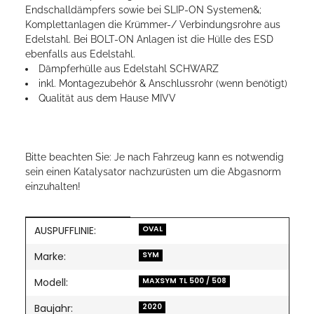
Endschalldämpfers sowie bei SLIP-ON Systemen&;
Komplettanlagen die Krümmer-/ Verbindungsrohre aus
Edelstahl. Bei BOLT-ON Anlagen ist die Hülle des ESD
ebenfalls aus Edelstahl.
Dämpferhülle aus Edelstahl SCHWARZ
inkl. Montagezubehör & Anschlussrohr (wenn benötigt)
Qualität aus dem Hause MIVV
Bitte beachten Sie: Je nach Fahrzeug kann es notwendig
sein einen Katalysator nachzurüsten um die Abgasnorm
einzuhalten!
AUSPUFFLINIE:
Produkteigenschaft
Wert
OVAL
Marke:
SYM
Modell:
MAXSYM TL 500 / 508
Baujahr:
2020