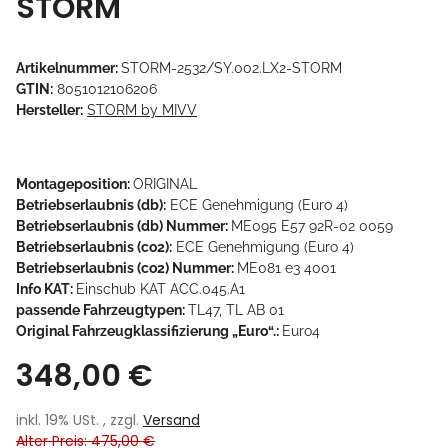
STORM
Artikelnummer:
STORM-2532/SY.002.LX2-STORM
GTIN:
8051012106206
Hersteller:
STORM by MIVV
Montageposition:
ORIGINAL
Betriebserlaubnis (db):
ECE Genehmigung (Euro 4)
Betriebserlaubnis (db) Nummer:
ME095 E57 92R-02 0059
Betriebserlaubnis (co2):
ECE Genehmigung (Euro 4)
Betriebserlaubnis (co2) Nummer:
ME081 e3 4001
Info KAT:
Einschub KAT ACC.045.A1
passende Fahrzeugtypen:
TL47, TL AB 01
Original Fahrzeugklassifizierung „Euro“.:
Euro4
348,00 €
inkl. 19% USt. , zzgl.
Versand
Alter Preis: 475,00 €