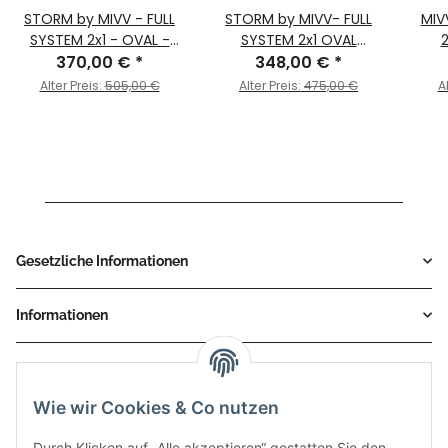
STORM by MIVV - FULL
STORM by MIVV- FULL
MIV
SYSTEM 2x1 - OVAL -
SYSTEM 2x1 OVAL
2
EDELSTAHL SCHWARZ für
370,00 €
*
Edelstahl für SYM
348,00 €
*
Ed
SYM - MAXSYM TL 500 /
MAXSYM TL 500 Bj. 2019
MAXS
Alter Preis:
505,00 €
Alter Preis:
475,00 €
A
508 BJ 2020 > 2020 -
> 2020
> 
SY.002.LX2B-STORM
Gesetzliche Informationen
Informationen
Service
Wie wir Cookies & Co nutzen
Zahlungsmethoden
Durch Klicken auf „Alle akzeptieren“ gestatten Sie den