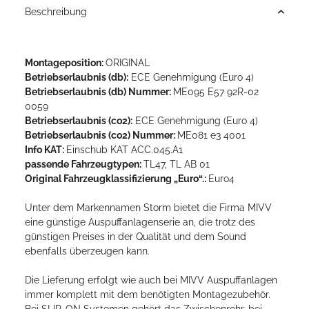
Beschreibung
Montageposition:
ORIGINAL
Betriebserlaubnis (db):
ECE Genehmigung (Euro 4)
Betriebserlaubnis (db) Nummer:
ME095 E57 92R-02
0059
Betriebserlaubnis (co2):
ECE Genehmigung (Euro 4)
Betriebserlaubnis (co2) Nummer:
ME081 e3 4001
Info KAT:
Einschub KAT ACC.045.A1
passende Fahrzeugtypen:
TL47, TL AB 01
Original Fahrzeugklassifizierung „Euro“.:
Euro4
Unter dem Markennamen Storm bietet die Firma MIVV
eine günstige Auspuffanlagenserie an, die trotz des
günstigen Preises in der Qualität und dem Sound
ebenfalls überzeugen kann.
Die Lieferung erfolgt wie auch bei MIVV Auspuffanlagen
immer komplett mit dem benötigten Montagezubehör.
Bei SLIP-ON Systemen gehört das Zwischenrohr, bei