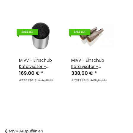
SALE 21%
SALE 21%
MIVV - Einschub
MIVV - Einschub
Katalysator -
Katalysator -
ACC.040.A1
169,00 €
*
ACC.040.A2
338,00 €
*
Alter Preis:
214,00 €
Alter Preis:
428,00 €
MIVV Auspufflinien