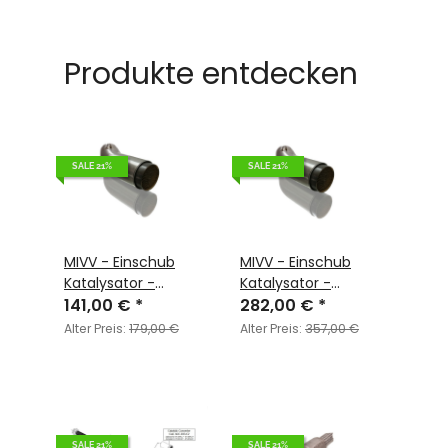
Produkte entdecken
SALE 21%
SALE 21%
MIVV - Einschub
MIVV - Einschub
Katalysator -
Katalysator -
ACC.033.A1
141,00 €
*
ACC.033.A2
282,00 €
*
Alter Preis:
179,00 €
Alter Preis:
357,00 €
SALE 21%
SALE 21%