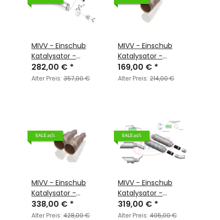
MIVV - Einschub
MIVV - Einschub
Katalysator -
Katalysator -
ACC.033.C2
282,00 €
*
ACC.037.A1
169,00 €
*
Alter Preis:
357,00 €
Alter Preis:
214,00 €
SALE 21%
SALE 21%
MIVV - Einschub
MIVV - Einschub
Katalysator -
Katalysator -
ACC.037.A2
338,00 €
*
ACC.038.A2
319,00 €
*
Alter Preis:
428,00 €
Alter Preis:
405,00 €