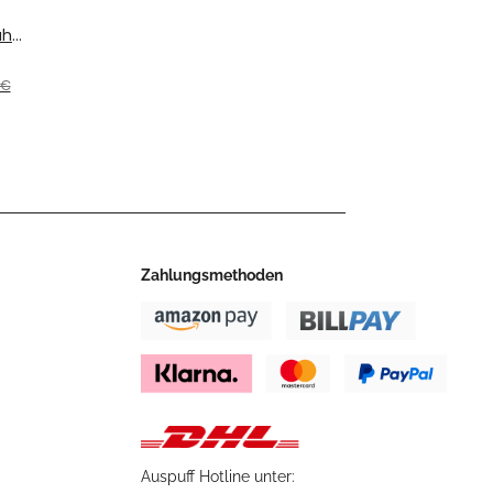
hl
 A2
 €
BJ.
Zahlungsmethoden
Auspuff Hotline unter: