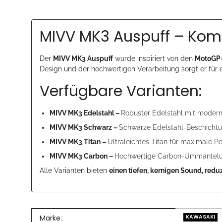
MIVV MK3 Auspuff – Komp
Der
MIVV MK3 Auspuff
wurde inspiriert von den
MotoGP-
Design und der hochwertigen Verarbeitung sorgt er für 
Verfügbare Varianten:
MIVV MK3 Edelstahl –
Robuster Edelstahl mit moder
MIVV MK3 Schwarz –
Schwarze Edelstahl-Beschichtun
MIVV MK3 Titan –
Ultraleichtes Titan für maximale 
MIVV MK3 Carbon –
Hochwertige Carbon-Ummantelung
Alle Varianten bieten
einen tiefen, kernigen Sound, redu
Produkteigenschaft
Wert
Marke:
KAWASAKI