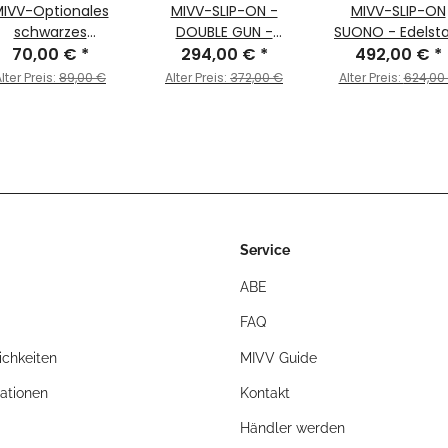
IVV-Optionales
MIVV-SLIP-ON -
MIVV-SLIP-ON
schwarzes
DOUBLE GUN -
SUONO - Edelsta
70,00 €
Edelstahl-
*
Edelstahl Schwarz
294,00 €
*
492,00 €
Schwarz für
*
tzeschutzschild -
für KAWASAKI -
KAWASAKI - Z900
lter Preis:
89,00 €
Alter Preis:
372,00 €
Alter Preis:
624,00
für KAWASAKI -
Z900 A2 (35 KW / 70
(35 KW / 70 KW) 
00 A2 (35 KW / 70
KW) BJ. 2017 > 2025
2017 > 2025 -
) BJ. 2017 > 2025
- K.045.LDGB
K.045.L9
- 50.CR.037.0
Service
ABE
FAQ
chkeiten
MIVV Guide
ationen
Kontakt
Händler werden