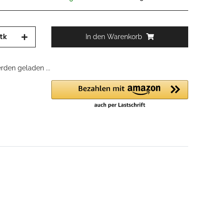
tk
In den Warenkorb
den geladen ...