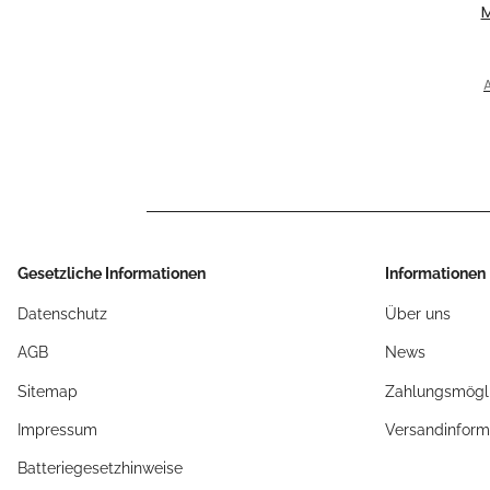
M
Hi
A
Z9
KW
Gesetzliche Informationen
Informationen
Datenschutz
Über uns
AGB
News
Sitemap
Zahlungsmögli
Impressum
Versandinform
Batteriegesetzhinweise