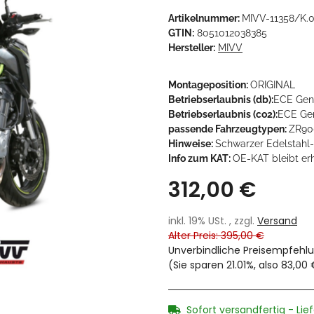
Artikelnummer:
MIVV-11358/K.
GTIN:
8051012038385
Hersteller:
MIVV
Montageposition:
ORIGINAL
Betriebserlaubnis (db):
ECE Gene
Betriebserlaubnis (co2):
ECE Gen
passende Fahrzeugtypen:
ZR90
Hinweise:
Schwarzer Edelstahl-
Info zum KAT:
OE-KAT bleibt er
312,00 €
inkl. 19% USt. , zzgl.
Versand
Alter Preis: 395,00 €
Unverbindliche Preisempfehlu
(Sie sparen
21.01%
, also
83,00 
Sofort versandfertig - Lie