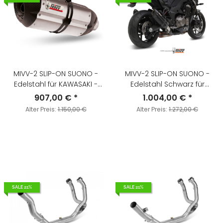
MIVV-2 SLIP-ON SUONO -
MIVV-2 SLIP-ON SUONO -
Edelstahl für KAWASAKI -
Edelstahl Schwarz für
Z1000 SX / NINJA 1000 SX BJ.
KAWASAKI - Z1000 / Z1000 R
907,00 €
*
1.004,00 €
*
2014 > 2019 - K.043.L7
EDITION BJ. 2014 > 2020 -
Alter Preis:
1.150,00 €
Alter Preis:
1.272,00 €
K.039.L9
SALE 21%
SALE 21%