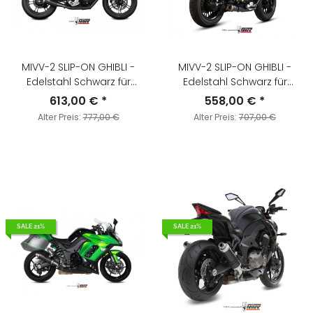
MIVV-2 SLIP-ON GHIBLI -
MIVV-2 SLIP-ON GHIBLI -
Edelstahl Schwarz für
Edelstahl Schwarz für
MOTO GUZZI - V7 III BJ. 2017
MOTO GUZZI - V9 BOBBER /
613,00 €
*
558,00 €
*
> 2020 - M.012.LGB
ROAMER BJ. 2016 > 2020 -
Alter Preis:
777,00 €
Alter Preis:
707,00 €
M.011.SGB
SALE 21%
SALE 21%