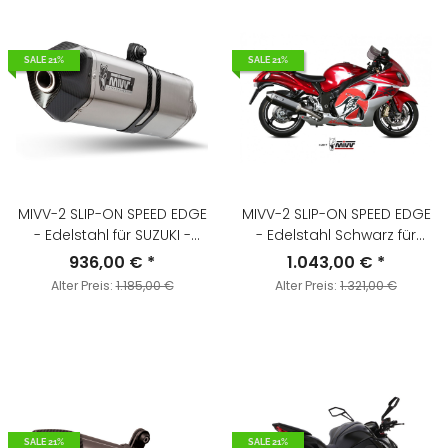
SALE 21%
SALE 21%
MIVV-2 SLIP-ON SPEED EDGE
MIVV-2 SLIP-ON SPEED EDGE
- Edelstahl für SUZUKI -
- Edelstahl Schwarz für
GSX-R 1300 HAYABUSA BJ.
SUZUKI - GSX-R 1300
936,00 €
*
1.043,00 €
*
2008 > 2017 - S.052.LRX
HAYABUSA BJ. 2008 > 2017 -
Alter Preis:
1.185,00 €
Alter Preis:
1.321,00 €
S.052.LRB
SALE 21%
SALE 21%