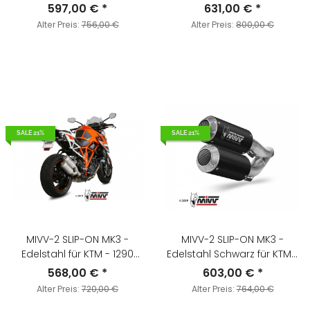
MONSTER 1200 BJ. 2017 >
SUPERDUKE BJ. 2014 > 2019 -
597,00 €
*
631,00 €
*
2021 - D.042.SM3C
KT.022.LM3C
Alter Preis:
756,00 €
Alter Preis:
800,00 €
SALE 21%
SALE 21%
MIVV-2 SLIP-ON MK3 -
MIVV-2 SLIP-ON MK3 -
Edelstahl für KTM - 1290
Edelstahl Schwarz für KTM -
SUPERDUKE BJ. 2014 > 2019 -
1290 SUPERDUKE BJ. 2014 >
568,00 €
*
603,00 €
*
KT.022.LM3X
2019 - KT.022.LM3B
Alter Preis:
720,00 €
Alter Preis:
764,00 €