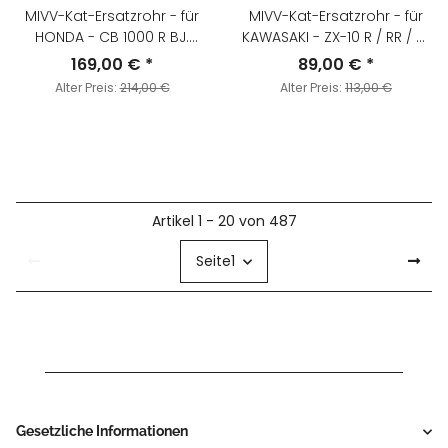
MIVV-Kat-Ersatzrohr - für
MIVV-Kat-Ersatzrohr - für
HONDA - CB 1000 R BJ.
KAWASAKI - ZX-10 R / RR / SE
2008 > 2017 - H.041.C1
BJ. 2016 > 2020 - K.042.C1
169,00 €
*
89,00 €
*
Alter Preis:
214,00 €
Alter Preis:
113,00 €
Artikel 1 - 20 von 487
Seite
1
Gesetzliche Informationen