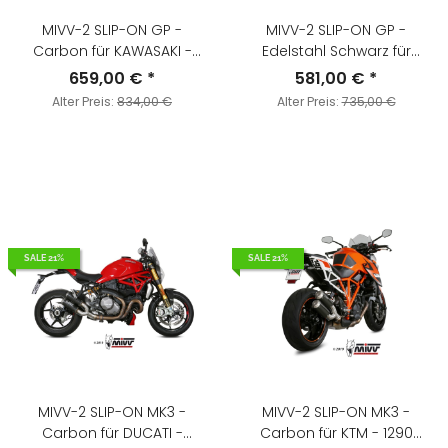
MIVV-2 SLIP-ON GP -
MIVV-2 SLIP-ON GP -
Carbon für KAWASAKI -
Edelstahl Schwarz für
Z1000 SX / NINJA 1000 SX BJ.
KAWASAKI - Z1000 / Z1000 R
659,00 €
*
581,00 €
*
2014 > 2019 - K.043.L2S
EDITION BJ. 2014 > 2020 -
Alter Preis:
834,00 €
Alter Preis:
735,00 €
K.039.LXB
SALE 21%
SALE 21%
MIVV-2 SLIP-ON MK3 -
MIVV-2 SLIP-ON MK3 -
Carbon für DUCATI -
Carbon für KTM - 1290