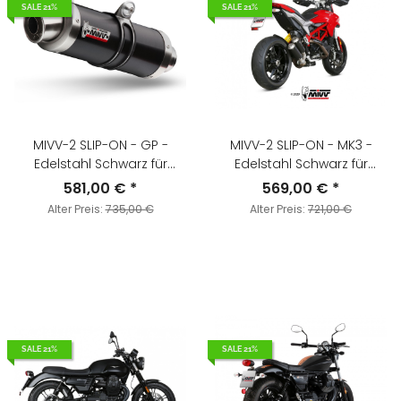
SALE 21%
SALE 21%
MIVV-2 SLIP-ON - GP -
MIVV-2 SLIP-ON - MK3 -
Edelstahl Schwarz für
Edelstahl Schwarz für
KAWASAKI - Z1000 SX / NINJA
DUCATI - HYPERMOTARD 939
581,00 €
*
569,00 €
*
1000 SX BJ. 2014 > 2019 -
BJ. 2016 > 2018 - D.043.SM3B
Alter Preis:
735,00 €
Alter Preis:
721,00 €
K.043.LXB
SALE 21%
SALE 21%