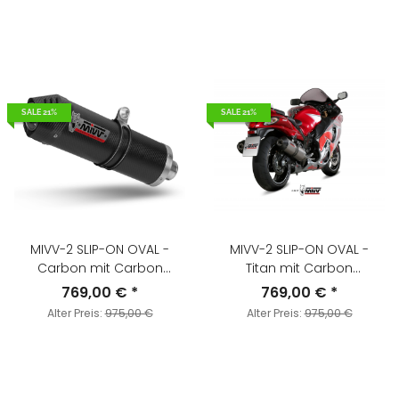
SALE 21%
SALE 21%
MIVV-2 SLIP-ON OVAL -
MIVV-2 SLIP-ON OVAL -
Carbon mit Carbon
Titan mit Carbon
Endkappe für SUZUKI -
Endkappe für SUZUKI -
769,00 €
*
769,00 €
*
GSX-R 1300 HAYABUSA BJ.
GSX-R 1300 HAYABUSA BJ.
Alter Preis:
975,00 €
Alter Preis:
975,00 €
2008 > 2017 - S.052.LEC
2008 > 2017 - S.052.LNC