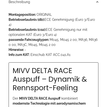
Beschreibung
Montageposition:
ORIGINAL
Betriebserlaubnis (db):
ECE Genehmigung (Euro 3/Euro
4)
Betriebserlaubnis (co2):
ECE Genehmigung nur mit
optionalen KAT (Euro 3/Euro 4)
passende Fahrzeugtypen:
M045, M045 2 00, MA36, MA36
0 00, MA3C, M045, M045 2 00
Hinweise:
-
Info zum KAT:
Einschub KAT ACC.041.A1
MIVV DELTA RACE
Auspuff – Dynamik &
Rennsport-Feeling
Der
MIVV DELTA RACE Auspuff
kombiniert
modernste Technologie mit aerodynamischem