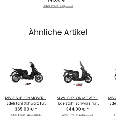
141,00 €
*
Alter Preis:
179,00 €
Ähnliche Artikel
MIVV-SLIP-ON MOVER -
MIVV-SLIP-ON MOVER -
MIV
Edelstahl Schwarz für
Edelstahl Schwarz für
Ede
PIAGGIO - VESPA GTS
365,00 €
*
HONDA - SH 300 BJ.
344,00 €
*
HO
300 BJ. 2008 > 2020 -
2007 > 2014 -
Alter Preis:
463,00 €
Alter Preis:
436,00 €
A