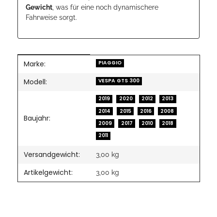
Gewicht
, was für eine noch dynamischere
Fahrweise sorgt.
Marke:
Produkteigenschaft
Wert
PIAGGIO
Modell:
VESPA GTS 300
2019
2020
2012
2013
2014
2015
2016
2008
Baujahr:
2009
2017
2010
2018
2011
Versandgewicht:
3,00 kg
Artikelgewicht:
3,00
kg