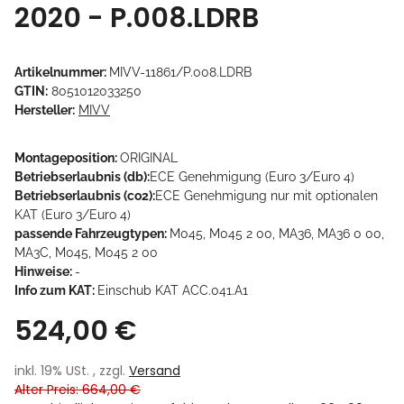
2020 - P.008.LDRB
Artikelnummer:
MIVV-11861/P.008.LDRB
GTIN:
8051012033250
Hersteller:
MIVV
Montageposition:
ORIGINAL
Betriebserlaubnis (db):
ECE Genehmigung (Euro 3/Euro 4)
Betriebserlaubnis (co2):
ECE Genehmigung nur mit optionalen
KAT (Euro 3/Euro 4)
passende Fahrzeugtypen:
M045, M045 2 00, MA36, MA36 0 00,
MA3C, M045, M045 2 00
Hinweise:
-
Info zum KAT:
Einschub KAT ACC.041.A1
524,00 €
inkl. 19% USt. , zzgl.
Versand
Alter Preis: 664,00 €