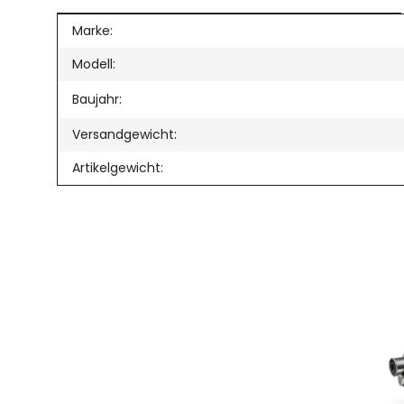
Produkteigenschaft
Wert
Marke:
Modell:
Baujahr:
Versandgewicht:
Artikelgewicht: