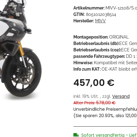
Artikelnummer:
MIVV-12108/S.
GTIN:
8051012038514
Hersteller:
MIVV
Montageposition:
ORIGINAL
Betriebserlaubnis (db):
ECE Gen
Betriebserlaubnis (co2):
ECE Gen
passende Fahrzeugtypen:
DD 1 
Hinweise:
Kompatibel mit Seite
Info zum KAT:
OE-KAT bleibt er
457,00 €
inkl. 19% USt. , zzgl.
Versand
Alter Preis: 578,00 €
Unverbindliche Preisempfehlu
(Sie sparen
20.93%
, also
121,0
Sofort versandfertig - Lie