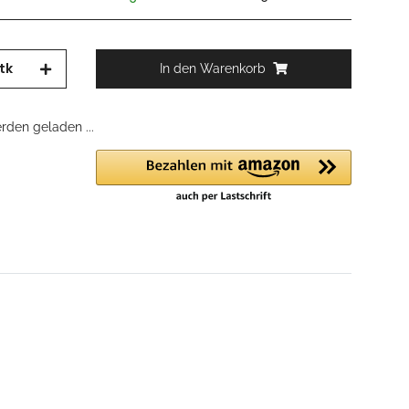
tk
In den Warenkorb
den geladen ...