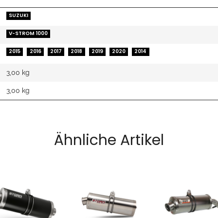
SUZUKI
V-STROM 1000
2015
2016
2017
2018
2019
2020
2014
3,00 kg
3,00
kg
Ähnliche Artikel