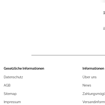
E
fü
A
10
Gesetzliche Informationen
Informationen
Datenschutz
Über uns
AGB
News
Sitemap
Zahlungsmögli
Impressum
Versandinform