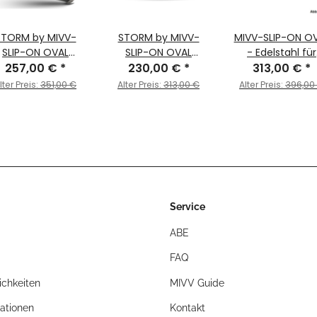
STORM by MIVV-
STORM by MIVV-
MIVV-SLIP-ON O
SLIP-ON OVAL
SLIP-ON OVAL
- Edelstahl für
delstahl Schwarz
257,00 €
*
Edelstahl für SUZUKI
230,00 €
*
SUZUKI - V-STR
313,00 €
*
r SUZUKI V-STROM
V-STROM 1000 Bj.
1000 BJ. 2014 > 2
lter Preis:
351,00 €
Alter Preis:
313,00 €
Alter Preis:
396,00
00 Bj. 2014 > 2020
2014 > 2020
- S.042.LX2
Service
ABE
FAQ
chkeiten
MIVV Guide
ationen
Kontakt