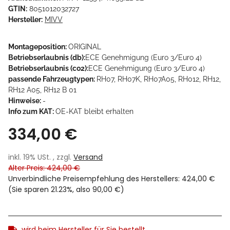
GTIN:
8051012032727
Hersteller:
MIVV
Montageposition:
ORIGINAL
Betriebserlaubnis (db):
ECE Genehmigung (Euro 3/Euro 4)
Betriebserlaubnis (co2):
ECE Genehmigung (Euro 3/Euro 4)
passende Fahrzeugtypen:
RH07, RH07K, RH07A05, RH012, RH12,
RH12 A05, RH12 B 01
Hinweise:
-
Info zum KAT:
OE-KAT bleibt erhalten
334,00 €
inkl. 19% USt. , zzgl.
Versand
Alter Preis: 424,00 €
Unverbindliche Preisempfehlung des Herstellers
:
424,00 €
(Sie sparen
21.23%
, also
90,00 €
)
wird beim Hersteller für Sie bestellt