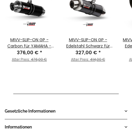
MIVV-SLIP-ON GP -
MIVV-SLIP-ON GP -
MIV
Carbon für YAMAHA -
Edelstahl Schwarz für
Ede
MT-03 BJ. 2016 > 2025 -
376,00 €
*
YAMAHA - MT-03 BJ.
327,00 €
*
YA
Y.055.L2S
2016 > 2025 - Y.055.LXB
201
Alter Preis:
476,00 €
Alter Preis:
414,00 €
A
Gesetzliche Informationen
Informationen