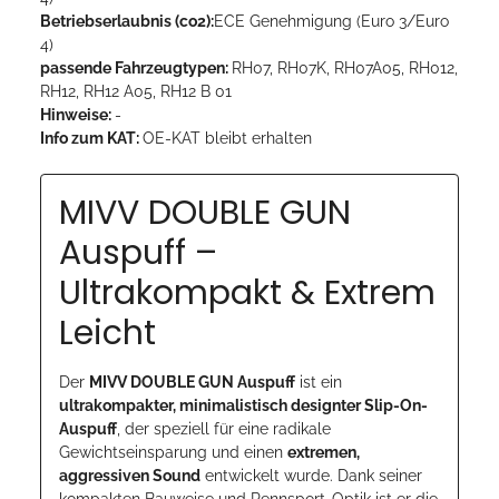
Betriebserlaubnis (co2):
ECE Genehmigung (Euro 3/Euro
4)
passende Fahrzeugtypen:
RH07, RH07K, RH07A05, RH012,
RH12, RH12 A05, RH12 B 01
Hinweise:
-
Info zum KAT:
OE-KAT bleibt erhalten
MIVV DOUBLE GUN
Auspuff –
Ultrakompakt & Extrem
Leicht
Der
MIVV DOUBLE GUN Auspuff
ist ein
ultrakompakter, minimalistisch designter Slip-On-
Auspuff
, der speziell für eine radikale
Gewichtseinsparung und einen
extremen,
aggressiven Sound
entwickelt wurde. Dank seiner
kompakten Bauweise und Rennsport-Optik ist er die