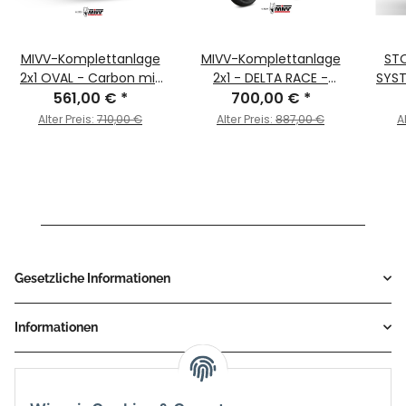
MIVV-Komplettanlage
MIVV-Komplettanlage
STO
2x1 OVAL - Carbon mit
2x1 - DELTA RACE -
SYST
Carbon Endkappe für
561,00 €
*
Edelstahl Schwarz für
700,00 €
*
Sc
YAMAHA - MT-07 / FZ-
YAMAHA - MT-07 / FZ-
MT-0
Alter Preis:
710,00 €
Alter Preis:
887,00 €
A
07 BJ. 2014 > 2024 -
07 BJ. 2014 > 2024 -
Y.044.L3C
Y.045.LDRB
Gesetzliche Informationen
Informationen
Service