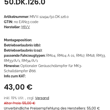
50.DK.126.0
Artikelnummer:
MIVV-12494/50.DK.126.0
GTIN:
no EAN13 code
Hersteller:
MIVV
Montageposition:
Betriebserlaubnis (db):
Betriebserlaubnis (co2):
passende Fahrzeugtypen:
RM04, RM04 A 01, RM17, RM18, RM33,
RM33/A/1, RM34/A/1
Hinweise:
Optionaler Geräuschdämpfer für MK3-
Schalldämpfer Ø66.
Info zum KAT:
43,00 €
inkl. 19% USt. , zzgl.
Versand
Alter Preis: 55,00 €
Unverbindliche Preisempfehlung des Herstellers
:
55,00 €