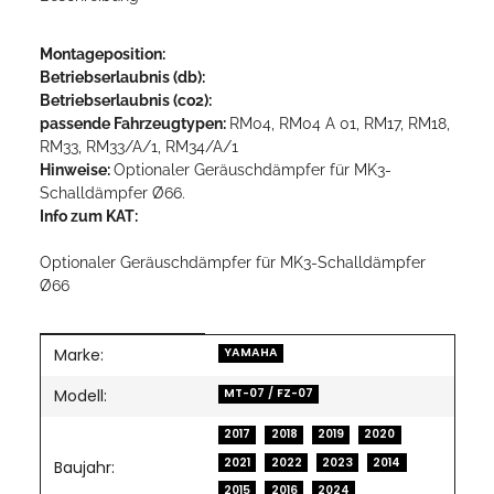
Montageposition:
Betriebserlaubnis (db):
Betriebserlaubnis (co2):
passende Fahrzeugtypen:
RM04, RM04 A 01, RM17, RM18,
RM33, RM33/A/1, RM34/A/1
Hinweise:
Optionaler Geräuschdämpfer für MK3-
Schalldämpfer Ø66.
Info zum KAT:
Optionaler Geräuschdämpfer für MK3-Schalldämpfer
Ø66
Marke:
Produkteigenschaft
Wert
YAMAHA
Modell:
MT-07 / FZ-07
2017
2018
2019
2020
2021
2022
2023
2014
Baujahr:
2015
2016
2024