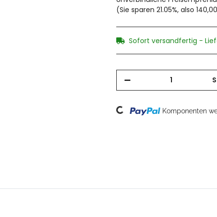
(Sie sparen
21.05%
, also
140,0
Sofort versandfertig - Lie
S
Loading...
Komponenten wer