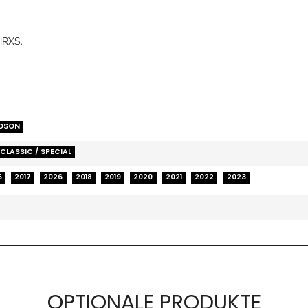
HRXS.
S
IDSON
 CLASSIC / SPECIAL
5
2017
2026
2018
2019
2020
2021
2022
2023
OPTIONALE PRODUKTE