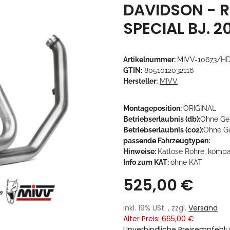
DAVIDSON - R
SPECIAL BJ. 20
Artikelnummer:
MIVV-10673/HD
GTIN:
8051012032116
Hersteller:
MIVV
Montageposition:
ORIGINAL
Betriebserlaubnis (db):
Ohne Ge
Betriebserlaubnis (co2):
Ohne G
passende Fahrzeugtypen:
Hinweise:
Katlose Rohre, kompa
Info zum KAT:
ohne KAT
525,00 €
inkl. 19% USt. , zzgl.
Versand
Alter Preis: 665,00 €
Unverbindliche Preisempfehlu