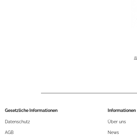
FLHRXS
A
D
Gesetzliche Informationen
Informationen
Datenschutz
Über uns
AGB
News