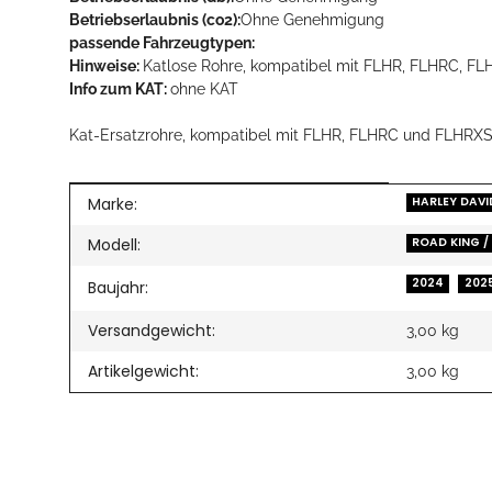
Betriebserlaubnis (co2):
Ohne Genehmigung
passende Fahrzeugtypen:
Hinweise:
Katlose Rohre, kompatibel mit FLHR, FLHRC, FL
Info zum KAT:
ohne KAT
Kat-Ersatzrohre, kompatibel mit FLHR, FLHRC und FLHRX
Produkteigenschaft
Wert
Marke:
HARLEY DAV
Modell:
ROAD KING /
2024
202
Baujahr:
Versandgewicht:
3,00 kg
Artikelgewicht:
3,00
kg