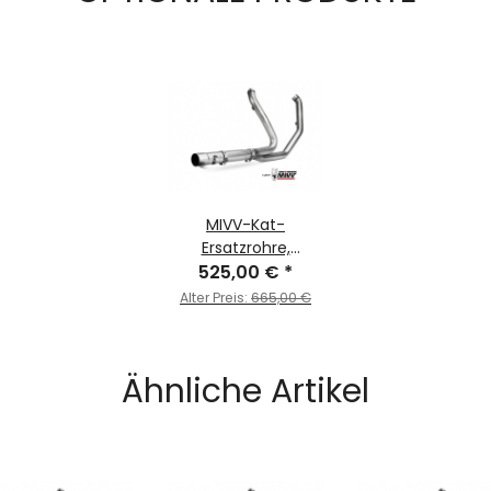
MIVV-Kat-
Ersatzrohre,
kompatibel mit
525,00 €
*
FLHR, FLHRC und
Alter Preis:
665,00 €
FLHRXS - für HARLEY
DAVIDSON - ROAD
KING / CLASSIC /
Ähnliche Artikel
SPECIAL BJ. 2017 >
2024 - HD.001.C1