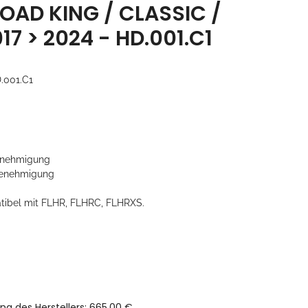
OAD KING / CLASSIC /
17 > 2024 - HD.001.C1
.001.C1
nehmigung
enehmigung
tibel mit FLHR, FLHRC, FLHRXS.
ng des Herstellers
:
665,00 €