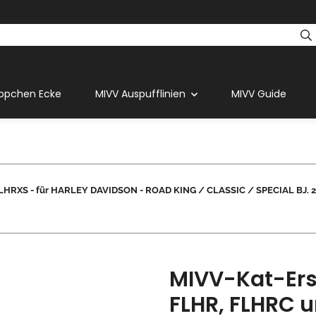
ppchen Ecke
MIVV Auspufflinien
MIVV Guide
FLHRXS - für HARLEY DAVIDSON - ROAD KING / CLASSIC / SPECIAL BJ. 20
MIVV-Kat-Ers
FLHR, FLHRC u