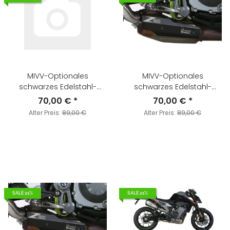
MIVV-Optionales
MIVV-Optionales
schwarzes Edelstahl-
schwarzes Edelstahl-
Hitzeschutzschild - für
Hitzeschutzschild - für
70,00 €
*
70,00 €
*
KAWASAKI - Z900 BJ. 2017 >
KAWASAKI - Z900 BJ. 2017 >
Alter Preis:
89,00 €
Alter Preis:
89,00 €
2019 - 50.CR.037.0
2019 - 50.CR.037.0
SALE 21%
SALE 21%