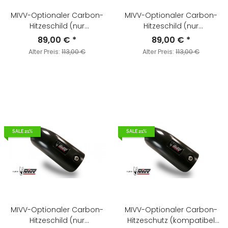
MIVV-Optionaler Carbon-
MIVV-Optionaler Carbon-
Hitzeschild (nur
Hitzeschild (nur
kompatibel mit D.030- und
kompatibel mit D.030- und
89,00 €
*
89,00 €
*
D.041-Auspuffanlagen) -
D.041-Auspuffanlagen) -
Alter Preis:
113,00 €
Alter Preis:
113,00 €
für DUCATI - MONSTER 1200
für DUCATI - MONSTER 821
BJ. 2017 > 2021 - ACC.070.0
BJ. 2014 > 2017 - ACC.070.0
SALE 21%
SALE 21%
MIVV-Optionaler Carbon-
MIVV-Optionaler Carbon-
Hitzeschild (nur
Hitzeschutz (kompatibel