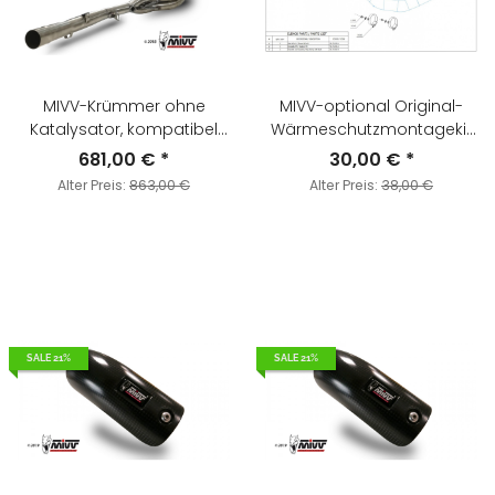
MIVV-Krümmer ohne
MIVV-optional Original-
Katalysator, kompatibel
Wärmeschutzmontagekit
mit MIVV- und
- für BMW - G 310 GS BJ.
681,00 €
*
30,00 €
*
Originalschalldämpfern. -
2017 > 2024 - ACC.074.0
Alter Preis:
863,00 €
Alter Preis:
38,00 €
für KAWASAKI - Z900 RS BJ.
2018 > 2024 - K.046.C1
SALE 21%
SALE 21%