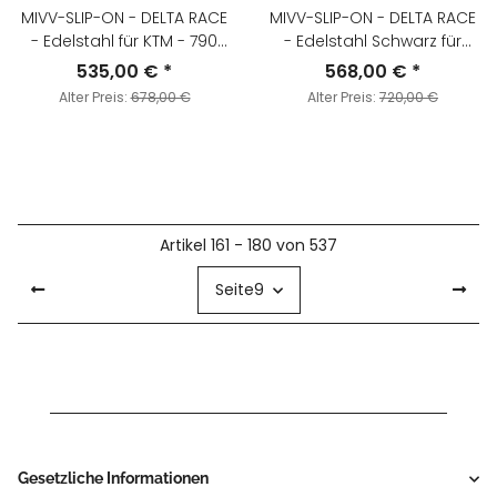
MIVV-SLIP-ON - DELTA RACE
MIVV-SLIP-ON - DELTA RACE
- Edelstahl für KTM - 790
- Edelstahl Schwarz für
DUKE BJ. 2018 > 2020 -
DUCATI - SUPERSPORT 939 /
535,00 €
*
568,00 €
*
KT.020.LDRX
S BJ. 2017 > 2020 -
Alter Preis:
678,00 €
Alter Preis:
720,00 €
D.044.LDRB
Artikel 161 - 180 von 537
Seite
9
Gesetzliche Informationen