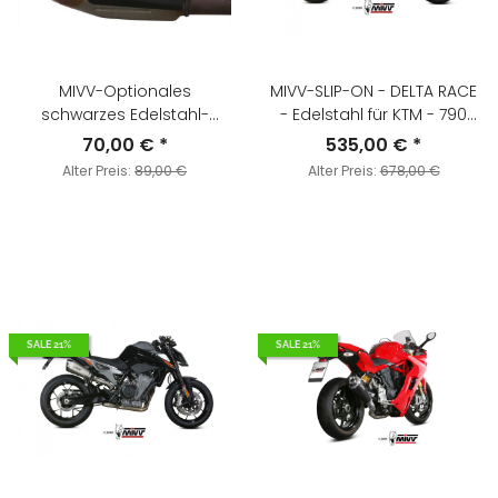
MIVV-Optionales
MIVV-SLIP-ON - DELTA RACE
schwarzes Edelstahl-
- Edelstahl für KTM - 790
Hitzeschutzschild - für
DUKE BJ. 2018 > 2020 -
70,00 €
*
535,00 €
*
KAWASAKI - Z900 BJ. 2017 >
KT.020.LDRX
Alter Preis:
89,00 €
Alter Preis:
678,00 €
2019 - 50.CR.037.0
SALE 21%
SALE 21%