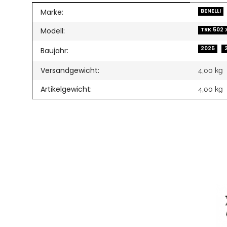
Produkteigenschaft
Wert
Marke:
BENELLI
Modell:
TRK 502 
2025
Baujahr:
Versandgewicht:
4,00 kg
Artikelgewicht:
4,00
kg