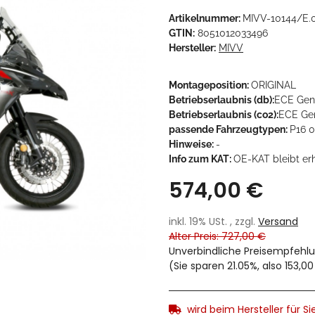
Artikelnummer:
MIVV-10144/E.
GTIN:
8051012033496
Hersteller:
MIVV
Montageposition:
ORIGINAL
Betriebserlaubnis (db):
ECE Gene
Betriebserlaubnis (co2):
ECE Gen
passende Fahrzeugtypen:
P16 0
Hinweise:
-
Info zum KAT:
OE-KAT bleibt er
574,00 €
inkl. 19% USt. , zzgl.
Versand
Alter Preis: 727,00 €
Unverbindliche Preisempfehlu
(Sie sparen
21.05%
, also
153,00
wird beim Hersteller für Sie