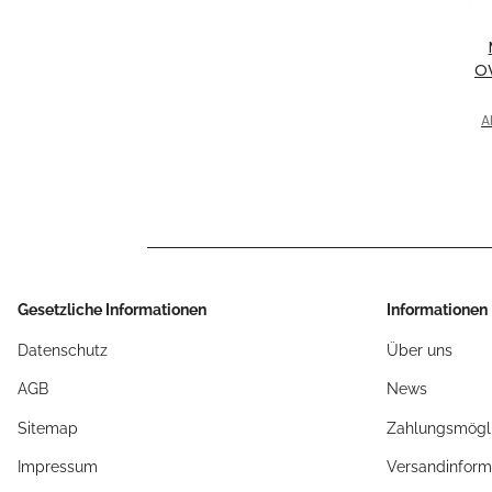
OV
C
für
A
X
Gesetzliche Informationen
Informationen
Datenschutz
Über uns
AGB
News
Sitemap
Zahlungsmögli
Impressum
Versandinform