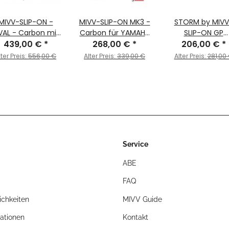
MIVV-SLIP-ON -
MIVV-SLIP-ON MK3 -
STORM by MIVV
AL - Carbon mit
Carbon für YAMAHA
SLIP-ON GP
arbon Endkappe
439,00 €
*
- MT-03 BJ. 2016 >
268,00 €
*
Edelstahl für HO
206,00 €
*
 BENELLI - TRK 502
2025 - Y.055.SM3C
X-ADV 750 Bj. 201
lter Preis:
556,00 €
Alter Preis:
339,00 €
Alter Preis:
281,00
 BJ. 2018 > 2025 -
2024
E.004.LEC
Service
ABE
FAQ
chkeiten
MIVV Guide
ationen
Kontakt