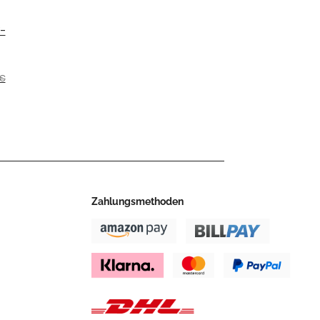
-
NDA
7 >
 €
Zahlungsmethoden