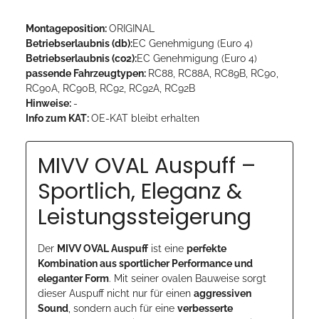
Montageposition:
ORIGINAL
Betriebserlaubnis (db):
EC Genehmigung (Euro 4)
Betriebserlaubnis (co2):
EC Genehmigung (Euro 4)
passende Fahrzeugtypen:
RC88, RC88A, RC89B, RC90,
RC90A, RC90B, RC92, RC92A, RC92B
Hinweise:
-
Info zum KAT:
OE-KAT bleibt erhalten
MIVV OVAL Auspuff –
Sportlich, Eleganz &
Leistungssteigerung
Der
MIVV OVAL Auspuff
ist eine
perfekte
Kombination aus sportlicher Performance und
eleganter Form
. Mit seiner ovalen Bauweise sorgt
dieser Auspuff nicht nur für einen
aggressiven
Sound
, sondern auch für eine
verbesserte