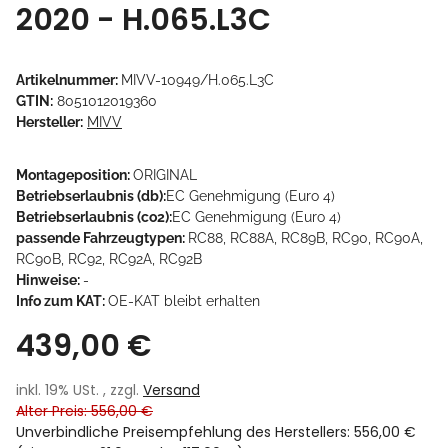
2020 - H.065.L3C
Artikelnummer:
MIVV-10949/H.065.L3C
GTIN:
8051012019360
Hersteller:
MIVV
Montageposition:
ORIGINAL
Betriebserlaubnis (db):
EC Genehmigung (Euro 4)
Betriebserlaubnis (co2):
EC Genehmigung (Euro 4)
passende Fahrzeugtypen:
RC88, RC88A, RC89B, RC90, RC90A,
RC90B, RC92, RC92A, RC92B
Hinweise:
-
Info zum KAT:
OE-KAT bleibt erhalten
439,00 €
inkl. 19% USt. , zzgl.
Versand
Alter Preis: 556,00 €
Unverbindliche Preisempfehlung des Herstellers
:
556,00 €