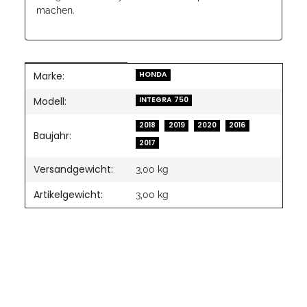
machen.
Marke:
Produkteigenschaft
Wert
HONDA
Modell:
INTEGRA 750
2018
2019
2020
2016
Baujahr:
2017
Versandgewicht:
3,00 kg
Artikelgewicht:
3,00
kg