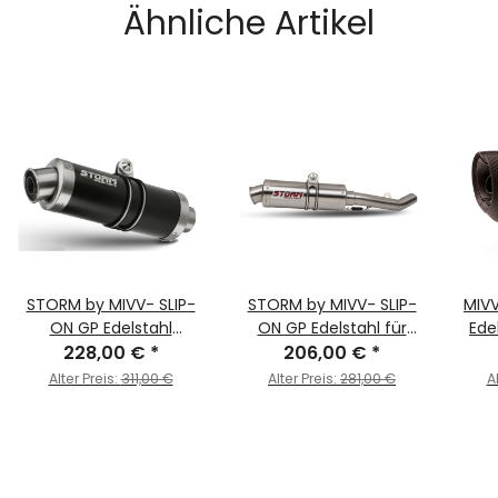
Ähnliche Artikel
STORM by MIVV- SLIP-
STORM by MIVV- SLIP-
MIV
ON GP Edelstahl
ON GP Edelstahl für
Ede
Schwarz für HONDA
228,00 €
*
HONDA INTEGRA 750 Bj.
206,00 €
*
INT
INTEGRA 750 Bj. 2016 >
2016 > 2020
Alter Preis:
311,00 €
Alter Preis:
281,00 €
A
2020