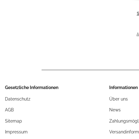
E
f
A
G
Gesetzliche Informationen
Informationen
Datenschutz
Über uns
AGB
News
Sitemap
Zahlungsmögli
Impressum
Versandinform