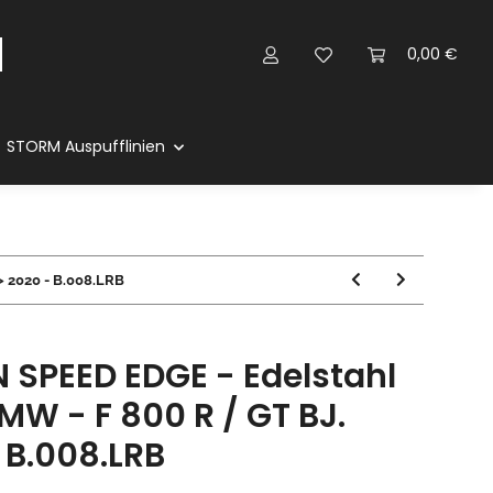
0,00 €
STORM Auspufflinien
> 2020 - B.008.LRB
 SPEED EDGE - Edelstahl
MW - F 800 R / GT BJ.
 B.008.LRB