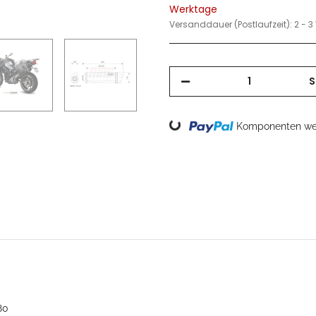
Werktage
Versanddauer (Postlaufzeit):
2 - 
S
Loading...
Komponenten wer
80