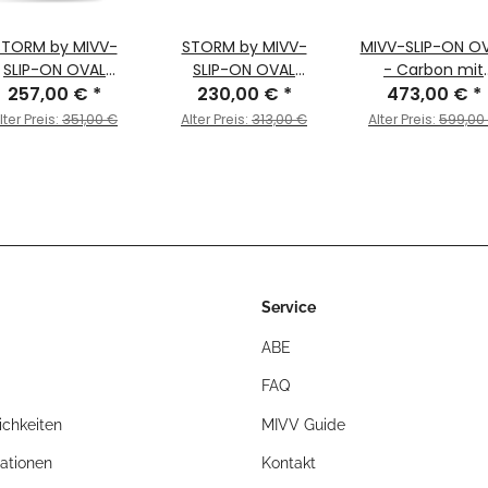
STORM by MIVV-
STORM by MIVV-
MIVV-SLIP-ON O
SLIP-ON OVAL
SLIP-ON OVAL
- Carbon mit
delstahl Schwarz
257,00 €
*
Edelstahl für BMW F
230,00 €
*
Carbon Endkap
473,00 €
*
ür BMW F 800 R /
800 R / GT Bj. 2009
für BMW - F 800 
lter Preis:
351,00 €
Alter Preis:
313,00 €
Alter Preis:
599,00
T Bj. 2009 > 2020
> 2020
GT BJ. 2009 > 2
- B.008.LEC
Service
ABE
FAQ
chkeiten
MIVV Guide
ationen
Kontakt