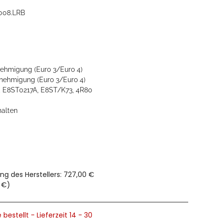
008.LRB
ehmigung (Euro 3/Euro 4)
ehmigung (Euro 3/Euro 4)
, E8ST0217A, E8ST/K73, 4R80
halten
ng des Herstellers
:
727,00 €
 €
)
 bestellt - Lieferzeit 14 - 30