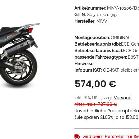
Artikelnummer:
MIVV-10206/B.
GTIN:
8051012012347
Hersteller:
MIVV
Montageposition:
ORIGINAL
Betriebserlaubnis (db):
ECE Gen
Betriebserlaubnis (co2):
ECE Gen
passende Fahrzeugtypen:
E8ST
Hinweise:
-
Info zum KAT:
OE-KAT bleibt er
574,00 €
inkl. 19% USt. , zzgl.
Versand
Alter Preis: 727,00 €
Unverbindliche Preisempfehlu
(Sie sparen
21.05%
, also
153,00
wird beim Hersteller für Sie