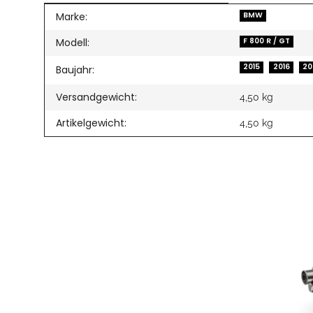
Produkteigenschaft
Wert
Marke:
BMW
Modell:
F 800 R / GT
2015
2016
20
Baujahr:
Versandgewicht:
4,50 kg
Artikelgewicht:
4,50
kg