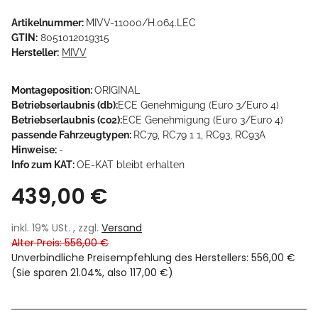
Artikelnummer:
MIVV-11000/H.064.LEC
GTIN:
8051012019315
Hersteller:
MIVV
Montageposition:
ORIGINAL
Betriebserlaubnis (db):
ECE Genehmigung (Euro 3/Euro 4)
Betriebserlaubnis (co2):
ECE Genehmigung (Euro 3/Euro 4)
passende Fahrzeugtypen:
RC79, RC79 1 1, RC93, RC93A
Hinweise:
-
Info zum KAT:
OE-KAT bleibt erhalten
439,00 €
inkl. 19% USt. , zzgl.
Versand
Alter Preis: 556,00 €
Unverbindliche Preisempfehlung des Herstellers
:
556,00 €
(Sie sparen
21.04%
, also
117,00 €
)