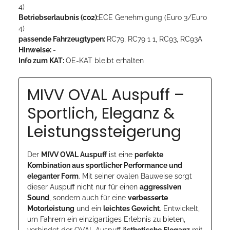
4)
Betriebserlaubnis (co2):
ECE Genehmigung (Euro 3/Euro
4)
passende Fahrzeugtypen:
RC79, RC79 1 1, RC93, RC93A
Hinweise:
-
Info zum KAT:
OE-KAT bleibt erhalten
MIVV OVAL Auspuff –
Sportlich, Eleganz &
Leistungssteigerung
Der
MIVV OVAL Auspuff
ist eine
perfekte
Kombination aus sportlicher Performance und
eleganter Form
. Mit seiner ovalen Bauweise sorgt
dieser Auspuff nicht nur für einen
aggressiven
Sound
, sondern auch für eine
verbesserte
Motorleistung
und ein
leichtes Gewicht
. Entwickelt,
um Fahrern ein einzigartiges Erlebnis zu bieten,
verbindet der OVAL Auspuff
ästhetische Eleganz
mit