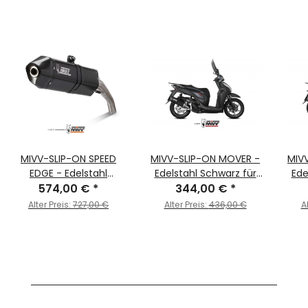
MIVV-SLIP-ON SPEED
MIVV-SLIP-ON MOVER -
MIV
EDGE - Edelstahl
Edelstahl Schwarz für
Ede
Schwarz für HONDA -
574,00 €
*
HONDA - SH 300 BJ.
344,00 €
*
HO
CROSSTOURER BJ. 2012 >
2007 > 2014 -
Alter Preis:
727,00 €
Alter Preis:
436,00 €
A
2020 - H.045.LRB
MV.HO.0001.LV