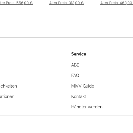
USQVARNA - 701
HUSQVARNA 701
2017 > 2020 -
lter Preis:
556,00 €
Alter Preis:
313,00 €
Alter Preis:
463,00
ENDURO /
ENDURO /
KT.019.LC4B
PERMOTO BJ. 2017
SUPERMOTO Bj. 2017
2020 - HU.001.L4C
> 2020
Service
ABE
FAQ
chkeiten
MIVV Guide
ationen
Kontakt
Händler werden