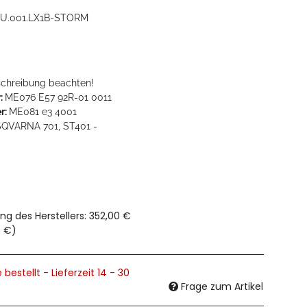
U.001.LX1B-STORM
eschreibung beachten!
:
ME076 E57 92R-01 0011
r:
ME081 e3 4001
QVARNA 701, ST401 -
ng des Herstellers
:
352,00 €
0 €
)
 bestellt - Lieferzeit 14 - 30
Frage zum Artikel