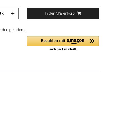
tk
In den Warenkorb
den geladen ...