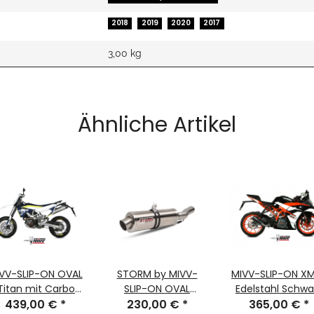
2018
2019
2020
2017
3,00 kg
Ähnliche Artikel
VV-SLIP-ON OVAL
STORM by MIVV-
MIVV-SLIP-ON XM
Titan mit Carbon
SLIP-ON OVAL
Edelstahl Schwa
Endkappe für
439,00 €
*
230,00 €
Edelstahl für
*
für KTM - RC 125 
365,00 €
*