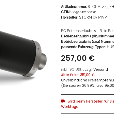
Artikelnummer:
STORM-2235/H
GTIN:
8051012106176
Hersteller:
STORM by MIVV
EC Betriebserlaubnis - Bitte B
Betriebserlaubnis (db) Nummer
Betriebserlaubnis (co2) Numme
passende Fahrzeug-Typen:
HUS
257,00 €
inkl. 19% USt. , zzgl.
Versand
Alter Preis: 351,00 €
Unverbindliche Preisempfehlu
(Sie sparen
26.99%
, also
95,0
wird beim Hersteller für Sie
Werktage