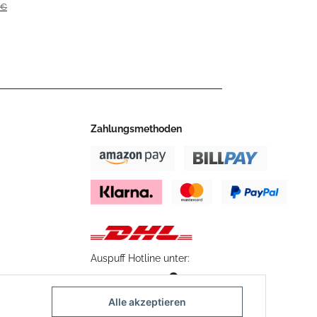
 €
Zahlungsmethoden
Auspuff Hotline unter:
02303 – 983 77 27
Mo – Fr, 10:00 - 17:00 Uhr
Alle akzeptieren