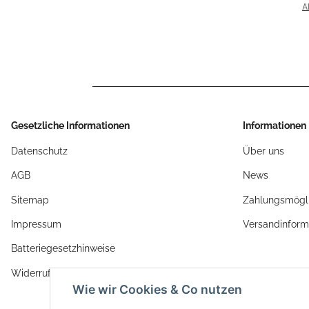
H
A
SU
> 
Gesetzliche Informationen
Informationen
Datenschutz
Über uns
AGB
News
Sitemap
Zahlungsmögli
Impressum
Versandinform
Batteriegesetzhinweise
Widerrufsrecht
Wie wir Cookies & Co nutzen