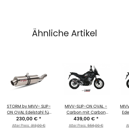
Ähnliche Artikel
STORM by MIVV- SLIP-
MIVV-SLIP-ON OVAL -
MIV
ON OVAL Edelstahl für
Carbon mit Carbon
Ede
HONDA CB 500 X Bj. 2017
230,00 €
*
Endkappe für HONDA -
439,00 €
*
HON
> 2020
CB 500 X BJ. 2017 >
201
Alter Preis:
313,00 €
Alter Preis:
556,00 €
A