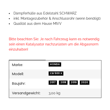
Dämpferhülle aus Edelstahl SCHWARZ
inkl. Montagezubehör & Anschlussrohr (wenn benötigt)
Qualität aus dem Hause MIVV
Bitte beachten Sie: Je nach Fahrzeug kann es notwendig
sein einen Katalysator nachzurüsten um die Abgasnorm
einzuhalten!
Marke:
Produkteigenschaft
Wert
HONDA
Modell:
CB 500 X
2017
2018
2019
2020
Baujahr:
Versandgewicht:
3,00 kg