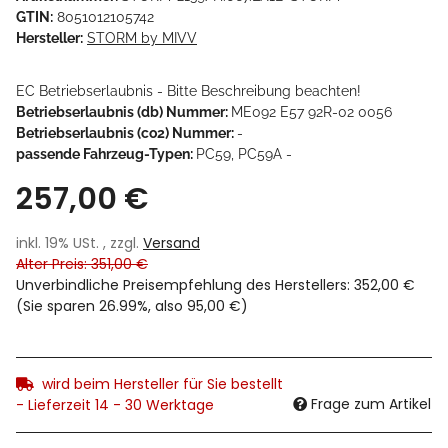
GTIN:
8051012105742
Hersteller:
STORM by MIVV
EC Betriebserlaubnis - Bitte Beschreibung beachten!
Betriebserlaubnis (db) Nummer:
ME092 E57 92R-02 0056
Betriebserlaubnis (co2) Nummer:
-
passende Fahrzeug-Typen:
PC59, PC59A -
257,00 €
inkl. 19% USt. , zzgl.
Versand
Alter Preis: 351,00 €
Unverbindliche Preisempfehlung des Herstellers
:
352,00 €
(Sie sparen
26.99%
, also
95,00 €
)
wird beim Hersteller für Sie bestellt
Frage zum Artikel
- Lieferzeit 14 - 30 Werktage