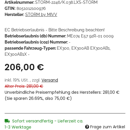
Artikelnummer:
STORM-2246/K.038.LXS-STORM
GTIN:
8051012100976
Hersteller:
STORM by MIVV
EC Betriebserlaubnis - Bitte Beschreibung beachten!
Betriebserlaubnis (db) Nummer:
ME074 E57 92R-01 0009
Betriebserlaubnis (co2) Nummer:
-
passende Fahrzeug-Typen:
EX300, EX300AB EX300AB1,
EX300AB1X -
206,00 €
inkl. 19% USt. , zzgl.
Versand
Alter Preis: 281,00 €
Unverbindliche Preisempfehlung des Herstellers
:
281,00 €
(Sie sparen
26.69%
, also
75,00 €
)
Sofort versandfertig - Lieferzeit ca.
Frage zum Artikel
1-3 Werktage