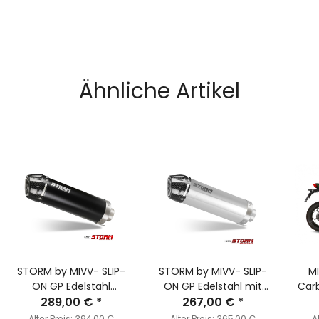
Ähnliche Artikel
STORM by MIVV- SLIP-
STORM by MIVV- SLIP-
MI
ON GP Edelstahl
ON GP Edelstahl mit
Carb
289,00 €
schwarz mit
*
Carbonendkappe für
267,00 €
*
Z30
Carbonendkappe für
KAWASAKI Z300 Bj. 2015
Alter Preis:
394,00 €
Alter Preis:
365,00 €
A