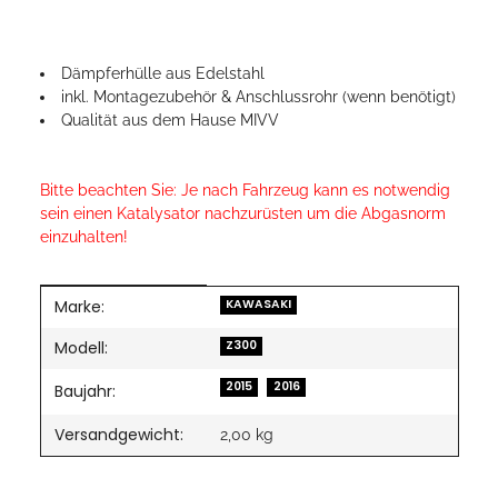
Dämpferhülle aus Edelstahl
inkl. Montagezubehör & Anschlussrohr (wenn benötigt)
Qualität aus dem Hause MIVV
Bitte beachten Sie: Je nach Fahrzeug kann es notwendig
sein einen Katalysator nachzurüsten um die Abgasnorm
einzuhalten!
Marke:
Produkteigenschaft
Wert
KAWASAKI
Modell:
Z300
2015
2016
Baujahr:
Versandgewicht:
2,00 kg