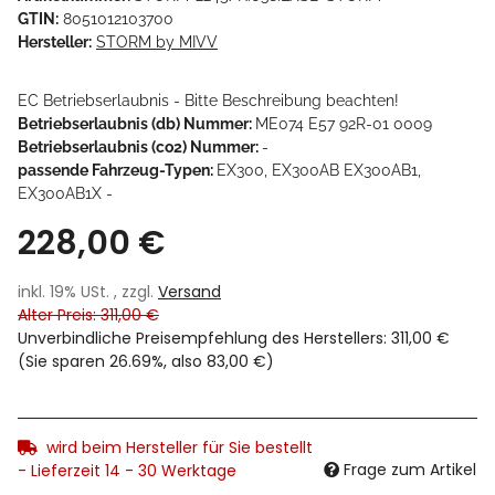
GTIN:
8051012103700
Hersteller:
STORM by MIVV
EC Betriebserlaubnis - Bitte Beschreibung beachten!
Betriebserlaubnis (db) Nummer:
ME074 E57 92R-01 0009
Betriebserlaubnis (co2) Nummer:
-
passende Fahrzeug-Typen:
EX300, EX300AB EX300AB1,
EX300AB1X -
228,00 €
inkl. 19% USt. , zzgl.
Versand
Alter Preis: 311,00 €
Unverbindliche Preisempfehlung des Herstellers
:
311,00 €
(Sie sparen
26.69%
, also
83,00 €
)
wird beim Hersteller für Sie bestellt
Frage zum Artikel
- Lieferzeit 14 - 30 Werktage