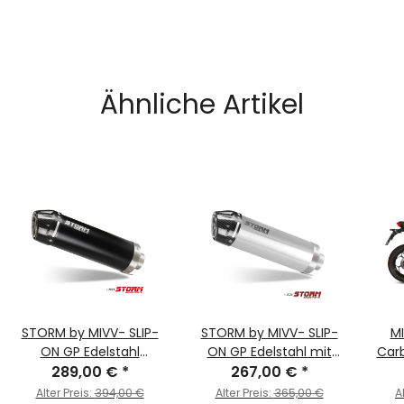
Ähnliche Artikel
STORM by MIVV- SLIP-
STORM by MIVV- SLIP-
MI
ON GP Edelstahl
ON GP Edelstahl mit
Carb
289,00 €
schwarz mit
*
Carbonendkappe für
267,00 €
*
Z30
Carbonendkappe für
KAWASAKI Z300 Bj. 2015
Alter Preis:
394,00 €
Alter Preis:
365,00 €
A