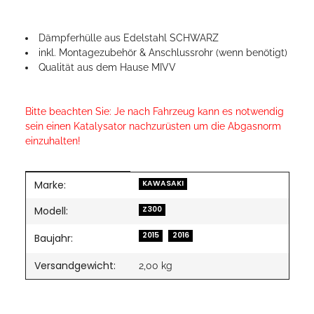
Dämpferhülle aus Edelstahl SCHWARZ
inkl. Montagezubehör & Anschlussrohr (wenn benötigt)
Qualität aus dem Hause MIVV
Bitte beachten Sie: Je nach Fahrzeug kann es notwendig
sein einen Katalysator nachzurüsten um die Abgasnorm
einzuhalten!
Marke:
Produkteigenschaft
Wert
KAWASAKI
Modell:
Z300
2015
2016
Baujahr:
Versandgewicht:
2,00 kg