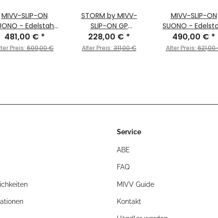
MIVV-SLIP-ON
STORM by MIVV-
MIVV-SLIP-ON
UONO - Edelstahl
SLIP-ON GP
SUONO - Edelsta
für HONDA -
481,00 €
*
Edelstahl Schwarz
228,00 €
*
für HONDA - C
490,00 €
*
INTEGRA 750 BJ.
für HONDA CB 1000
600 RR BJ. 2007
lter Preis:
609,00 €
Alter Preis:
311,00 €
Alter Preis:
621,00
2014 > 2015 -
R Bj. 2008 > 2017
2012 - UH.037.L
H.046.L7
Service
ABE
FAQ
chkeiten
MIVV Guide
ationen
Kontakt