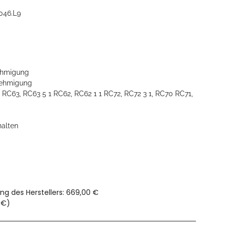
046.L9
hmigung
ehmigung
 RC63, RC63 5 1 RC62, RC62 1 1 RC72, RC72 3 1, RC70 RC71,
halten
ng des Herstellers
:
669,00 €
 €
)