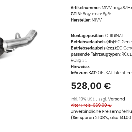
Artikelnummer:
MIVV-10948/H.
GTIN:
8051012018561
Hersteller:
MIVV
Montageposition:
ORIGINAL
Betriebserlaubnis (db):
EC Gene
Betriebserlaubnis (co2):
EC Gen
passende Fahrzeugtypen:
RC61,
RC89 1 1
Hinweise:
-
Info zum KAT:
OE-KAT bleibt er
528,00 €
inkl. 19% USt. , zzgl.
Versand
Alter Preis: 669,00 €
Unverbindliche Preisempfehlu
(Sie sparen
21.08%
, also
141,00