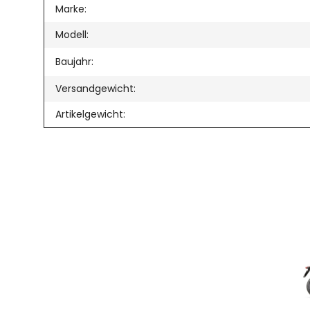
Produkteigenschaft
Wert
Marke:
Modell:
Baujahr:
Versandgewicht:
Artikelgewicht: