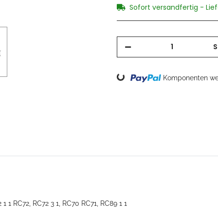
Sofort versandfertig - Lie
S
Loading...
Komponenten wer
 1 1 RC72, RC72 3 1, RC70 RC71, RC89 1 1