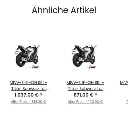
Ähnliche Artikel
MIVV-SLIP-ON SR1 -
MIVV-SLIP-ON SR1 -
MIV
Titan Schwarz für
Titan Schwarz für
APRILIA - RSV4 BJ. 2021 >
1.037,00 €
*
APRILIA - RSV4 BJ. 2021 >
871,00 €
*
2024 - A.015.LR1TB
2024 - A.019.SR1TB
Alter Preis:
1.314,00 €
Alter Preis:
1.103,00 €
A
A.015.LR1
- RS