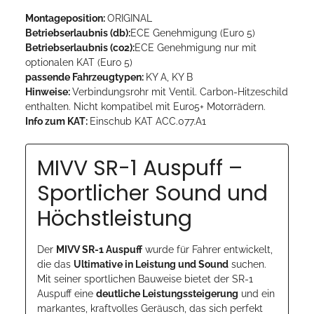
Montageposition:
ORIGINAL
Betriebserlaubnis (db):
ECE Genehmigung (Euro 5)
Betriebserlaubnis (co2):
ECE Genehmigung nur mit
optionalen KAT (Euro 5)
passende Fahrzeugtypen:
KY A, KY B
Hinweise:
Verbindungsrohr mit Ventil. Carbon-Hitzeschild
enthalten. Nicht kompatibel mit Euro5+ Motorrädern.
Info zum KAT:
Einschub KAT ACC.077.A1
MIVV SR-1 Auspuff –
Sportlicher Sound und
Höchstleistung
Der
MIVV SR-1 Auspuff
wurde für Fahrer entwickelt,
die das
Ultimative in Leistung und Sound
suchen.
Mit seiner sportlichen Bauweise bietet der SR-1
Auspuff eine
deutliche Leistungssteigerung
und ein
markantes, kraftvolles Geräusch, das sich perfekt