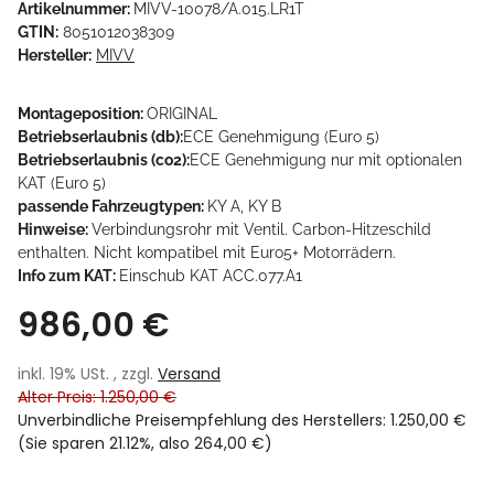
Artikelnummer:
MIVV-10078/A.015.LR1T
GTIN:
8051012038309
Hersteller:
MIVV
Montageposition:
ORIGINAL
Betriebserlaubnis (db):
ECE Genehmigung (Euro 5)
Betriebserlaubnis (co2):
ECE Genehmigung nur mit optionalen
KAT (Euro 5)
passende Fahrzeugtypen:
KY A, KY B
Hinweise:
Verbindungsrohr mit Ventil. Carbon-Hitzeschild
enthalten. Nicht kompatibel mit Euro5+ Motorrädern.
Info zum KAT:
Einschub KAT ACC.077.A1
986,00 €
inkl. 19% USt. , zzgl.
Versand
Alter Preis: 1.250,00 €
Unverbindliche Preisempfehlung des Herstellers
:
1.250,00 €
(Sie sparen
21.12%
, also
264,00 €
)