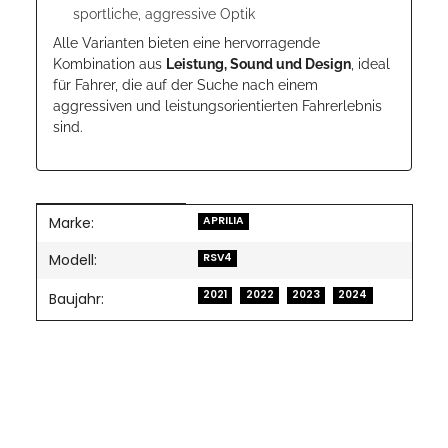
sportliche, aggressive Optik
Alle Varianten bieten eine hervorragende
Kombination aus
Leistung, Sound und Design
, ideal
für Fahrer, die auf der Suche nach einem
aggressiven und leistungsorientierten Fahrerlebnis
sind.
Marke:
Produkteigenschaft
Wert
APRILIA
Modell:
RSV4
2021
2022
2023
2024
Baujahr: