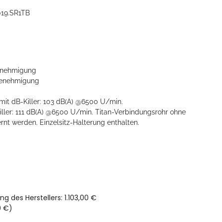
019.SR1TB
nehmigung
enehmigung
it dB-Killer: 103 dB(A) @6500 U/min.
ller: 111 dB(A) @6500 U/min. Titan-Verbindungsrohr ohne
ernt werden. Einzelsitz-Halterung enthalten.
ng des Herstellers
:
1.103,00 €
0 €
)