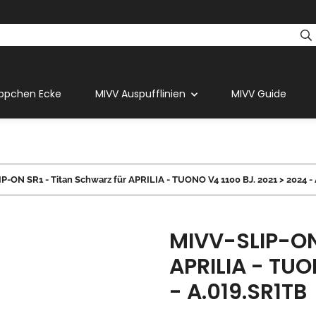
ppchen Ecke
MIVV Auspufflinien
MIVV Guide
P-ON SR1 - Titan Schwarz für APRILIA - TUONO V4 1100 BJ. 2021 > 2024 -
MIVV-SLIP-ON 
APRILIA - TUO
- A.019.SR1TB