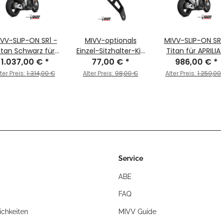
VV-SLIP-ON SR1 -
MIVV-optionals
MIVV-SLIP-ON SR
itan Schwarz für
Einzel-Sitzhalter-Kit,
Titan für APRILIA
RILIA - TUONO V4
1.037,00 €
*
kompatibel mit
77,00 €
*
TUONO V4 1100 B
986,00 €
*
00 BJ. 2021 > 2024
A.015.LR1T und
2021 > 2024 -
ter Preis:
1.314,00 €
Alter Preis:
98,00 €
Alter Preis:
1.250,0
- A.015.LR1TB
A.015.LR1TB - für
A.015.LR1T
APRILIA - TUONO V4
1100 BJ. 2021 > 2025 -
ACC.084.0
Service
ABE
FAQ
chkeiten
MIVV Guide