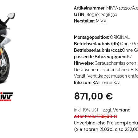
Artikelnummer:
MIVV-10120/A.
GTIN:
8051012038330
Hersteller:
MIVV
Montageposition:
ORIGINAL
Betriebserlaubnis (db):
Ohne Ge
Betriebserlaubnis (co2):
Ohne G
passende Fahrzeugtypen:
KZ
Hinweise:
Geräuschemissionen m
Geräuschemissionen ohne dB-Ki
Ventil. Ventilkabel müssen entf
Info zum KAT:
ohne KAT
871,00 €
inkl. 19% USt. , zzgl.
Versand
Alter Preis: 1.103,00 €
Unverbindliche Preisempfehlu
(Sie sparen
21.03%
, also
232,0