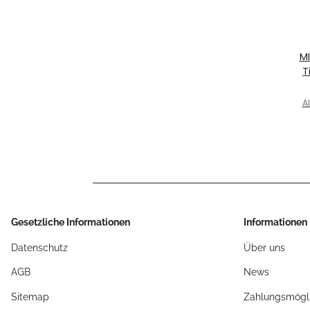
MI
T
AP
11
Al
Gesetzliche Informationen
Informationen
Datenschutz
Über uns
AGB
News
Sitemap
Zahlungsmögli