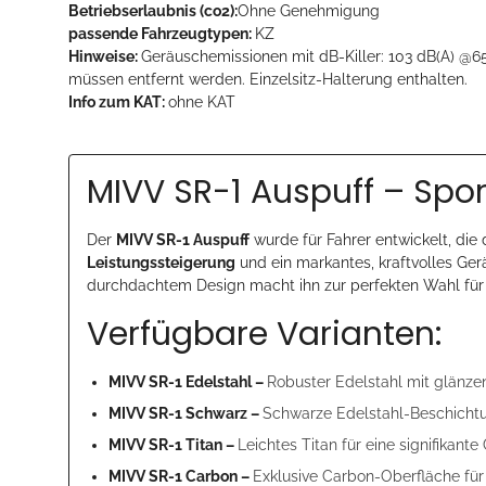
Betriebserlaubnis (co2):
Ohne Genehmigung
passende Fahrzeugtypen:
KZ
Hinweise:
Geräuschemissionen mit dB-Killer: 103 dB(A) @6
müssen entfernt werden. Einzelsitz-Halterung enthalten.
Info zum KAT:
ohne KAT
MIVV SR-1 Auspuff – Spo
Der
MIVV SR-1 Auspuff
wurde für Fahrer entwickelt, die
Leistungssteigerung
und ein markantes, kraftvolles Ger
durchdachtem Design macht ihn zur perfekten Wahl für 
Verfügbare Varianten:
MIVV SR-1 Edelstahl –
Robuster Edelstahl mit glänze
MIVV SR-1 Schwarz –
Schwarze Edelstahl-Beschichtu
MIVV SR-1 Titan –
Leichtes Titan für eine signifikan
MIVV SR-1 Carbon –
Exklusive Carbon-Oberfläche für