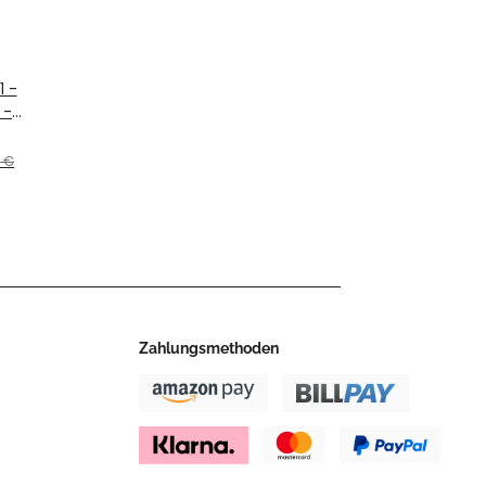
1 -
 -
J.
0 €
Zahlungsmethoden