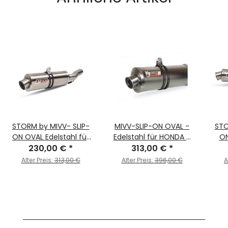
STORM by MIVV- SLIP-
MIVV-SLIP-ON OVAL -
STO
ON OVAL Edelstahl für
Edelstahl für HONDA -
ON
HONDA CBF 600 Bj.
230,00 €
*
CBR 600 F BJ. 2001 >
313,00 €
*
HO
2004 > 2010
2010 - H.013.LX1
Alter Preis:
313,00 €
Alter Preis:
396,00 €
A