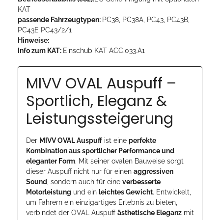
KAT
passende Fahrzeugtypen:
PC38, PC38A, PC43, PC43B,
PC43E PC43/2/1
Hinweise:
-
Info zum KAT:
Einschub KAT ACC.033.A1
MIVV OVAL Auspuff –
Sportlich, Eleganz &
Leistungssteigerung
Der
MIVV OVAL Auspuff
ist eine
perfekte
Kombination aus sportlicher Performance und
eleganter Form
. Mit seiner ovalen Bauweise sorgt
dieser Auspuff nicht nur für einen
aggressiven
Sound
, sondern auch für eine
verbesserte
Motorleistung
und ein
leichtes Gewicht
. Entwickelt,
um Fahrern ein einzigartiges Erlebnis zu bieten,
verbindet der OVAL Auspuff
ästhetische Eleganz
mit