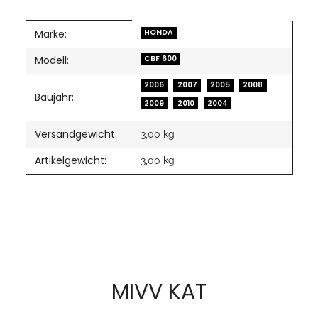
Marke:
Produkteigenschaft
Wert
HONDA
Modell:
CBF 600
2006
2007
2005
2008
Baujahr:
2009
2010
2004
Versandgewicht:
3,00 kg
Artikelgewicht:
3,00
kg
MIVV KAT