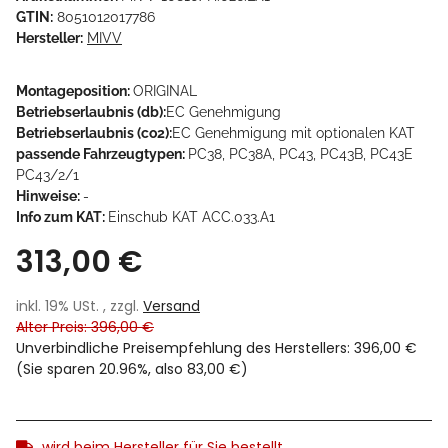
GTIN:
8051012017786
Hersteller:
MIVV
Montageposition:
ORIGINAL
Betriebserlaubnis (db):
EC Genehmigung
Betriebserlaubnis (co2):
EC Genehmigung mit optionalen KAT
passende Fahrzeugtypen:
PC38, PC38A, PC43, PC43B, PC43E
PC43/2/1
Hinweise:
-
Info zum KAT:
Einschub KAT ACC.033.A1
313,00 €
inkl. 19% USt. , zzgl.
Versand
Alter Preis: 396,00 €
Unverbindliche Preisempfehlung des Herstellers
:
396,00 €
(Sie sparen
20.96%
, also
83,00 €
)
wird beim Hersteller für Sie bestellt