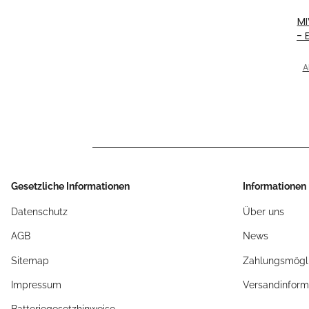
MI
- 
f
TR
A
Gesetzliche Informationen
Informationen
Datenschutz
Über uns
AGB
News
Sitemap
Zahlungsmögli
Impressum
Versandinform