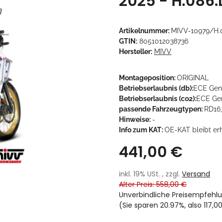
2025 - H.086.
Artikelnummer:
MIVV-10979/H.
GTIN:
8051012038736
Hersteller:
MIVV
Montageposition:
ORIGINAL
Betriebserlaubnis (db):
ECE Gen
Betriebserlaubnis (co2):
ECE Gen
passende Fahrzeugtypen:
RD16,
Hinweise:
-
Info zum KAT:
OE-KAT bleibt er
441,00 €
inkl. 19% USt. , zzgl.
Versand
Alter Preis: 558,00 €
Unverbindliche Preisempfehlu
(Sie sparen
20.97%
, also
117,0