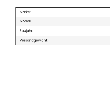
Produkteigenschaft
Wert
Marke:
Modell:
Baujahr:
Versandgewicht: