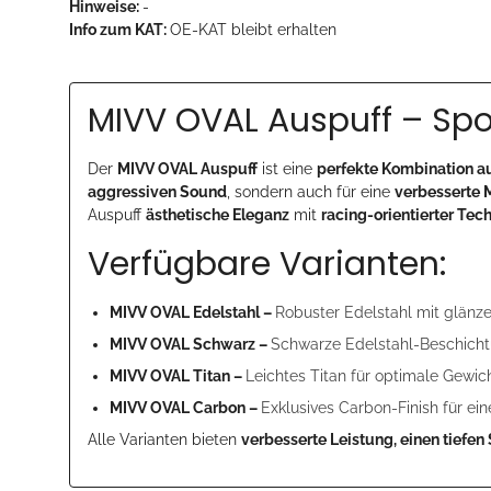
Hinweise:
-
Info zum KAT:
OE-KAT bleibt erhalten
MIVV OVAL Auspuff – Spor
Der
MIVV OVAL Auspuff
ist eine
perfekte Kombination a
aggressiven Sound
, sondern auch für eine
verbesserte 
Auspuff
ästhetische Eleganz
mit
racing-orientierter Tec
Verfügbare Varianten:
MIVV OVAL Edelstahl –
Robuster Edelstahl mit glänze
MIVV OVAL Schwarz –
Schwarze Edelstahl-Beschicht
MIVV OVAL Titan –
Leichtes Titan für optimale Gewi
MIVV OVAL Carbon –
Exklusives Carbon-Finish für ei
Alle Varianten bieten
verbesserte Leistung, einen tiefe