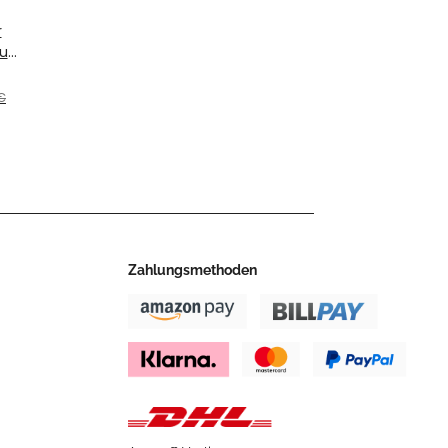
r
utz
mit
 €
 -
50
3 >
.0
Zahlungsmethoden