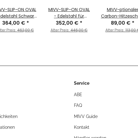
VV-SLIP-ON OVAL
MIVV-SLIP-ON OVAL
MIVV-ptionale
Edelstahl Schwarz
- Edelstahl für
Carbon-Hitzesch
ür HONDA - XL750
364,00 €
*
HONDA - XL750
352,00 €
*
(nur kompatibel 
89,00 €
*
ANSALP BJ. 2023 >
TRANSALP BJ. 2023 >
Oval-
lter Preis:
462,00 €
Alter Preis:
446,00 €
Alter Preis:
113,00
2025 - H.086.LZ
2025 - H.086.LX1
Schalldämpfern)
für HONDA - XL7
TRANSALP BJ. 202
2025 - ACC.070
Service
ABE
FAQ
chkeiten
MIVV Guide
ationen
Kontakt