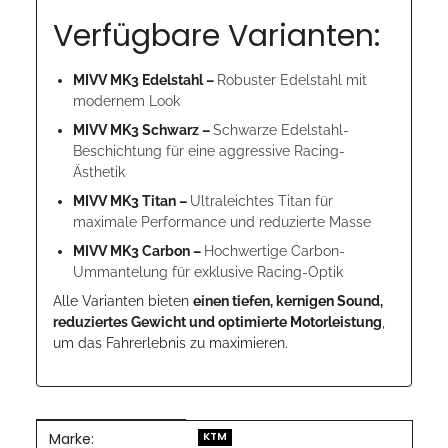
Verfügbare Varianten:
MIVV MK3 Edelstahl –
Robuster Edelstahl mit
modernem Look
MIVV MK3 Schwarz –
Schwarze Edelstahl-
Beschichtung für eine aggressive Racing-
Ästhetik
MIVV MK3 Titan –
Ultraleichtes Titan für
maximale Performance und reduzierte Masse
MIVV MK3 Carbon –
Hochwertige Carbon-
Ummantelung für exklusive Racing-Optik
Alle Varianten bieten
einen tiefen, kernigen Sound,
reduziertes Gewicht und optimierte Motorleistung
,
um das Fahrerlebnis zu maximieren.
Marke:
Produkteigenschaft
Wert
KTM