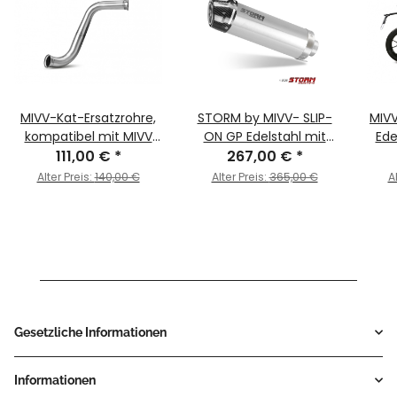
MIVV-Kat-Ersatzrohre,
STORM by MIVV- SLIP-
MIV
kompatibel mit MIVV
ON GP Edelstahl mit
Ede
und originalen
111,00 €
*
Carbonendkappe für
267,00 €
*
KTM 
Schalldämpfern - für
KTM RC 390 Bj. 2017 >
Alter Preis:
140,00 €
Alter Preis:
365,00 €
A
KTM - RC 390 BJ. 2017 >
2020
2020 - KT.019.C2
Gesetzliche Informationen
Informationen