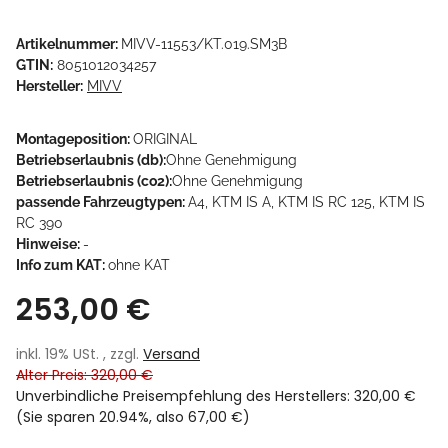
Artikelnummer:
MIVV-11553/KT.019.SM3B
GTIN:
8051012034257
Hersteller:
MIVV
Montageposition:
ORIGINAL
Betriebserlaubnis (db):
Ohne Genehmigung
Betriebserlaubnis (co2):
Ohne Genehmigung
passende Fahrzeugtypen:
A4, KTM IS A, KTM IS RC 125, KTM IS
RC 390
Hinweise:
-
Info zum KAT:
ohne KAT
253,00 €
inkl. 19% USt. , zzgl.
Versand
Alter Preis: 320,00 €
Unverbindliche Preisempfehlung des Herstellers
:
320,00 €
(Sie sparen
20.94%
, also
67,00 €
)