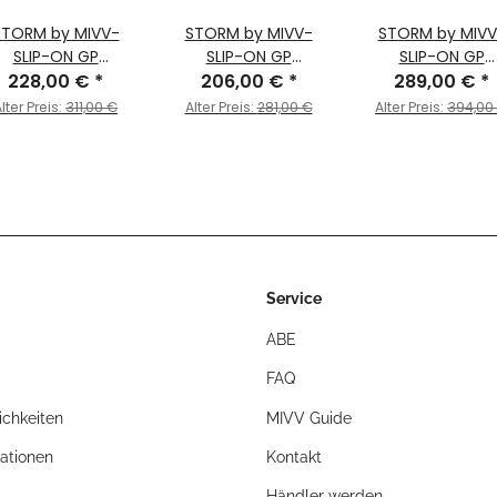
STORM by MIVV-
STORM by MIVV-
STORM by MIVV
SLIP-ON GP
SLIP-ON GP
SLIP-ON GP
delstahl Schwarz
228,00 €
*
206,00 €
Edelstahl für
*
Edelstahl schwa
289,00 €
*
r KAWASAKI NINJA
KAWASAKI NINJA 125
mit
lter Preis:
311,00 €
Alter Preis:
281,00 €
Alter Preis:
394,00
25 Bj. 2019 > 2024
Bj. 2019 > 2024
Carbonendkap
für KAWASAKI NI
125 Bj. 2019 > 20
Service
ABE
FAQ
chkeiten
MIVV Guide
ationen
Kontakt
Händler werden