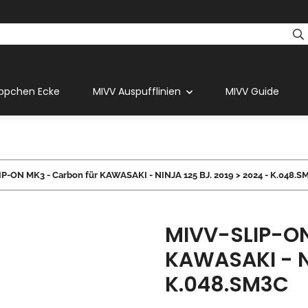
ppchen Ecke
MIVV Auspufflinien
MIVV Guide
P-ON MK3 - Carbon für KAWASAKI - NINJA 125 BJ. 2019 > 2024 - K.048.S
MIVV-SLIP-ON
KAWASAKI - NI
K.048.SM3C