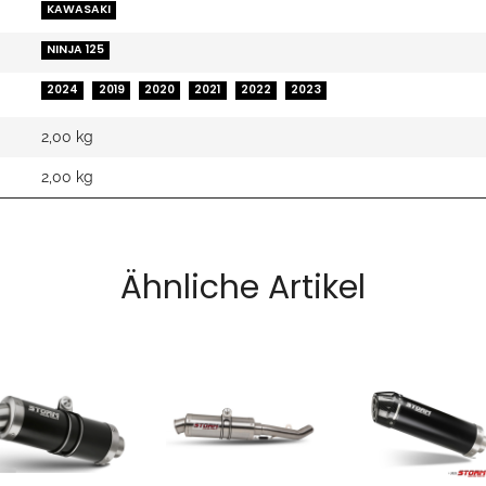
KAWASAKI
NINJA 125
2024
2019
2020
2021
2022
2023
2,00 kg
2,00
kg
Ähnliche Artikel