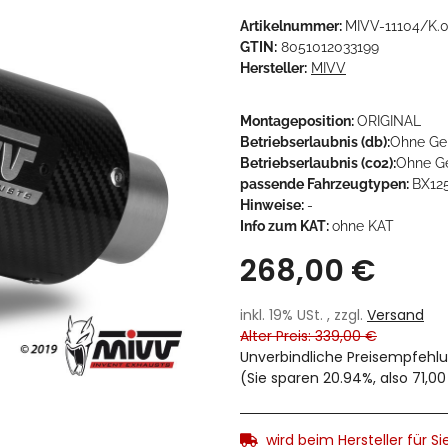
Artikelnummer:
MIVV-11104/K.
GTIN:
8051012033199
Hersteller:
MIVV
Montageposition:
ORIGINAL
Betriebserlaubnis (db):
Ohne Ge
Betriebserlaubnis (co2):
Ohne G
passende Fahrzeugtypen:
BX125
Hinweise:
-
Info zum KAT:
ohne KAT
268,00 €
inkl. 19% USt. , zzgl.
Versand
Alter Preis: 339,00 €
Unverbindliche Preisempfehlu
(Sie sparen
20.94%
, also
71,00
wird beim Hersteller für Sie