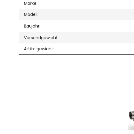
Produkteigenschaft
Wert
Marke:
Modell:
Baujahr:
Versandgewicht:
Artikelgewicht: