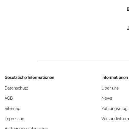
E
fü
A
1
Gesetzliche Informationen
Informationen
Datenschutz
Über uns
AGB
News
Sitemap
Zahlungsmögli
Impressum
Versandinform
Batteriegesetzhinweise