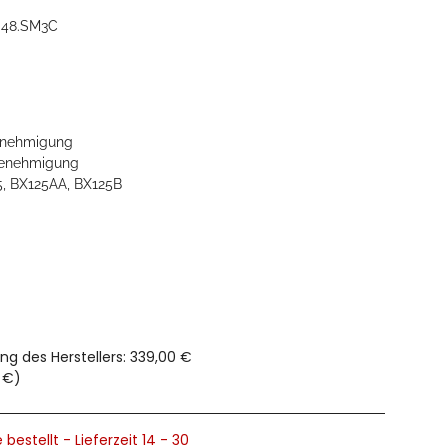
048.SM3C
nehmigung
enehmigung
, BX125AA, BX125B
ng des Herstellers
:
339,00 €
 €
)
 bestellt - Lieferzeit 14 - 30