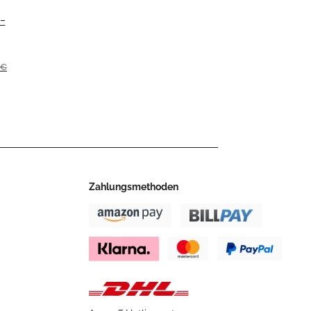
-
rz
 €
pe
NJA
24
Zahlungsmethoden