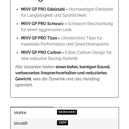
MIVV GP PRO Edelstahl –
Hochwertiger Edelstahl
für Langlebigkeit und Sportlichkeit
MIVV GP PRO Schwarz –
Schwarze Beschichtung
für einen aggressiven Look
MIVV GP PRO Titan –
Ultraleichtes Titan für
maximale Performance und Gewichtsersparnis
MIVV GP PRO Carbon –
Edles Carbon-Design für
eine exklusive Racing-Ästhetik
Alle Varianten bieten
einen tiefen, kernigen Sound,
verbessertes Ansprechverhalten und reduziertes
Gewicht
, was die Dynamik und das Handling
optimiert.
Marke:
Produkteigenschaft
Wert
KAWASAKI
Modell:
Z900