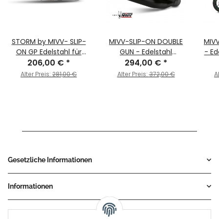
STORM by MIVV- SLIP-
MIVV-SLIP-ON DOUBLE
MIV
ON GP Edelstahl für
GUN - Edelstahl
- Ed
KAWASAKI Z900 Bj. 2017
206,00 €
*
Schwarz für KAWASAKI -
294,00 €
*
KA
> 2019
Z900 BJ. 2017 > 2019 -
201
Alter Preis:
281,00 €
Alter Preis:
372,00 €
A
K.045.LDGB
Gesetzliche Informationen
Informationen
Service