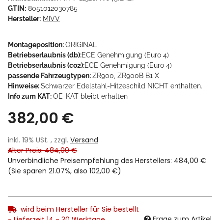
GTIN:
8051012030785
Hersteller:
MIVV
Montageposition:
ORIGINAL
Betriebserlaubnis (db):
ECE Genehmigung (Euro 4)
Betriebserlaubnis (co2):
ECE Genehmigung (Euro 4)
passende Fahrzeugtypen:
ZR900, ZR900B B1 X
Hinweise:
Schwarzer Edelstahl-Hitzeschild NICHT enthalten.
Info zum KAT:
OE-KAT bleibt erhalten
382,00 €
inkl. 19% USt. , zzgl.
Versand
Alter Preis: 484,00 €
Unverbindliche Preisempfehlung des Herstellers
:
484,00 €
(Sie sparen
21.07%
, also
102,00 €
)
wird beim Hersteller für Sie bestellt
Frage zum Artikel
- Lieferzeit 14 - 30 Werktage