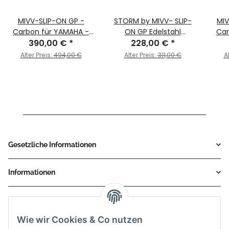
MIVV-SLIP-ON GP -
STORM by MIVV- SLIP-
MIV
Carbon für YAMAHA -
ON GP Edelstahl
Car
YZF 1000 R1 BJ. 1998 >
390,00 €
*
Schwarz für YAMAHA
228,00 €
*
YZF
2001 - Y.001.L2S
YZF 1000 R1 Bj. 1998 >
Alter Preis:
494,00 €
Alter Preis:
311,00 €
A
2001
Gesetzliche Informationen
Informationen
Service
Wie wir Cookies & Co nutzen
Zahlungsmethoden