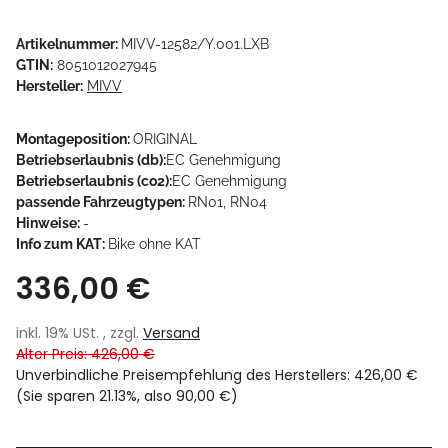
Artikelnummer:
MIVV-12582/Y.001.LXB
GTIN:
8051012027945
Hersteller:
MIVV
Montageposition:
ORIGINAL
Betriebserlaubnis (db):
EC Genehmigung
Betriebserlaubnis (co2):
EC Genehmigung
passende Fahrzeugtypen:
RN01, RN04
Hinweise:
-
Info zum KAT:
Bike ohne KAT
336,00 €
inkl. 19% USt. , zzgl.
Versand
Alter Preis: 426,00 €
Unverbindliche Preisempfehlung des Herstellers
:
426,00 €
(Sie sparen
21.13%
, also
90,00 €
)