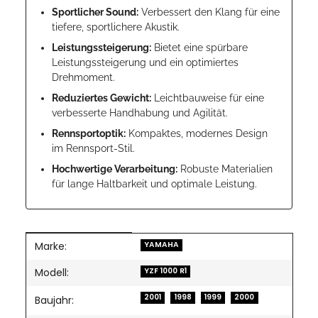
Sportlicher Sound:
Verbessert den Klang für eine
tiefere, sportlichere Akustik.
Leistungssteigerung:
Bietet eine spürbare
Leistungssteigerung und ein optimiertes
Drehmoment.
Reduziertes Gewicht:
Leichtbauweise für eine
verbesserte Handhabung und Agilität.
Rennsportoptik:
Kompaktes, modernes Design
im Rennsport-Stil.
Hochwertige Verarbeitung:
Robuste Materialien
für lange Haltbarkeit und optimale Leistung.
Marke:
Produkteigenschaft
Wert
YAMAHA
Modell:
YZF 1000 R1
2001
1998
1999
2000
Baujahr: