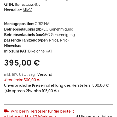
GTIN:
8051012027877
Hersteller:
MIVV
Montageposition:
ORIGINAL
Betriebserlaubnis (db):
EC Genehmigung
Betriebserlaubnis (co2):
EC Genehmigung
passende Fahrzeugtypen:
RN01, RN04
Hinweise:
-
Info zum KAT:
Bike ohne KAT
395,00 €
inkl. 19% USt. , zzgl.
Versand
Alter Preis: 500,00 €
Unverbindliche Preisempfehlung des Herstellers
:
500,00 €
(Sie sparen
21%
, also
105,00 €
)
wird beim Hersteller für Sie bestellt
Frage zum Artikel
- Lieferzeit 14 - 30 Werktage