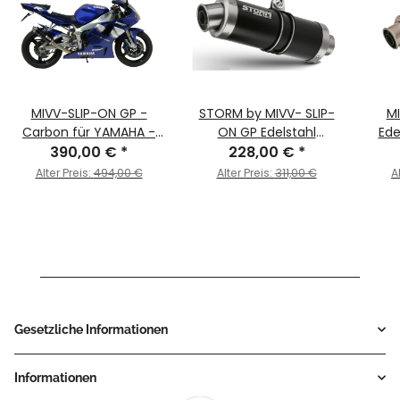
MIVV-SLIP-ON GP -
STORM by MIVV- SLIP-
MI
Carbon für YAMAHA -
ON GP Edelstahl
Ede
YZF 1000 R1 BJ. 1998 >
390,00 €
*
Schwarz für YAMAHA
228,00 €
*
YAM
2001 - Y.001.L2S
YZF 1000 R1 Bj. 1998 >
Alter Preis:
494,00 €
Alter Preis:
311,00 €
A
2001
Gesetzliche Informationen
Informationen