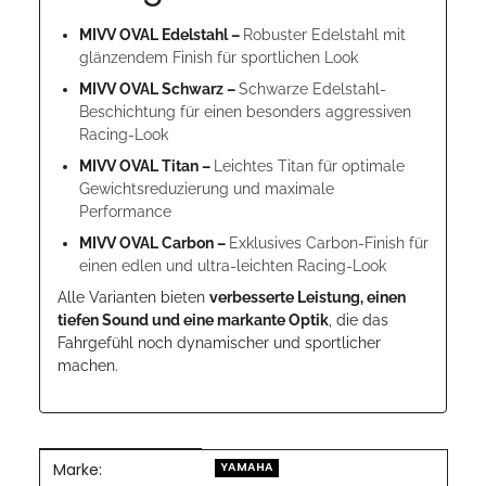
MIVV OVAL Edelstahl –
Robuster Edelstahl mit
glänzendem Finish für sportlichen Look
MIVV OVAL Schwarz –
Schwarze Edelstahl-
Beschichtung für einen besonders aggressiven
Racing-Look
MIVV OVAL Titan –
Leichtes Titan für optimale
Gewichtsreduzierung und maximale
Performance
MIVV OVAL Carbon –
Exklusives Carbon-Finish für
einen edlen und ultra-leichten Racing-Look
Alle Varianten bieten
verbesserte Leistung, einen
tiefen Sound und eine markante Optik
, die das
Fahrgefühl noch dynamischer und sportlicher
machen.
Marke:
Produkteigenschaft
Wert
YAMAHA