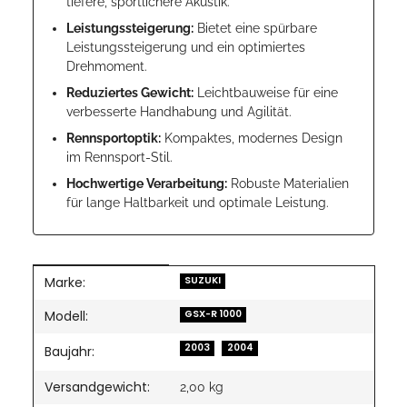
tiefere, sportlichere Akustik.
Leistungssteigerung:
Bietet eine spürbare
Leistungssteigerung und ein optimiertes
Drehmoment.
Reduziertes Gewicht:
Leichtbauweise für eine
verbesserte Handhabung und Agilität.
Rennsportoptik:
Kompaktes, modernes Design
im Rennsport-Stil.
Hochwertige Verarbeitung:
Robuste Materialien
für lange Haltbarkeit und optimale Leistung.
Marke:
Produkteigenschaft
Wert
SUZUKI
Modell:
GSX-R 1000
2003
2004
Baujahr:
Versandgewicht:
2,00 kg