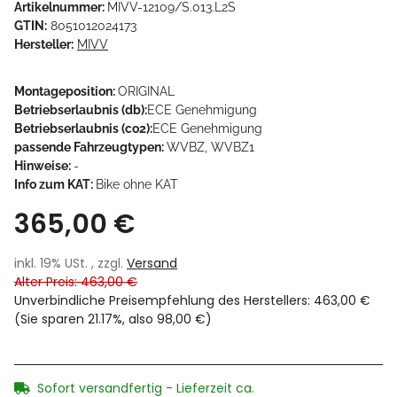
Artikelnummer:
MIVV-12109/S.013.L2S
GTIN:
8051012024173
Hersteller:
MIVV
Montageposition:
ORIGINAL
Betriebserlaubnis (db):
ECE Genehmigung
Betriebserlaubnis (co2):
ECE Genehmigung
passende Fahrzeugtypen:
WVBZ, WVBZ1
Hinweise:
-
Info zum KAT:
Bike ohne KAT
365,00 €
inkl. 19% USt. , zzgl.
Versand
Alter Preis: 463,00 €
Unverbindliche Preisempfehlung des Herstellers
:
463,00 €
(Sie sparen
21.17%
, also
98,00 €
)
Sofort versandfertig - Lieferzeit ca.