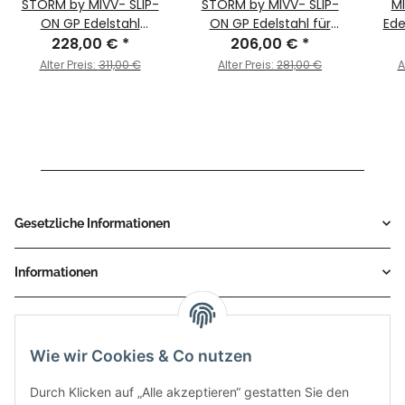
STORM by MIVV- SLIP-
STORM by MIVV- SLIP-
MI
ON GP Edelstahl
ON GP Edelstahl für
Ede
Schwarz für SUZUKI
228,00 €
*
SUZUKI GSX-R 1000 Bj.
206,00 €
*
SUZU
GSX-R 1000 Bj. 2003 >
2003 > 2004
2003
Alter Preis:
311,00 €
Alter Preis:
281,00 €
A
2004
Gesetzliche Informationen
Informationen
Service
Wie wir Cookies & Co nutzen
Zahlungsmethoden
Durch Klicken auf „Alle akzeptieren“ gestatten Sie den