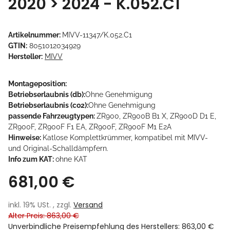
2020 > 2024 - K.052.C1
Artikelnummer:
MIVV-11347/K.052.C1
GTIN:
8051012034929
Hersteller:
MIVV
Montageposition:
Betriebserlaubnis (db):
Ohne Genehmigung
Betriebserlaubnis (co2):
Ohne Genehmigung
passende Fahrzeugtypen:
ZR900, ZR900B B1 X, ZR900D D1 E,
ZR900F, ZR900F F1 EA, ZR900F, ZR900F M1 E2A
Hinweise:
Katlose Komplettkrümmer, kompatibel mit MIVV-
und Original-Schalldämpfern.
Info zum KAT:
ohne KAT
681,00 €
inkl. 19% USt. , zzgl.
Versand
Alter Preis: 863,00 €
Unverbindliche Preisempfehlung des Herstellers
:
863,00 €