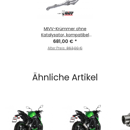
MIVV-Krümmer ohne
Katalysator, kompatibel
mit MIVV- und
681,00 €
*
Originalschalldämpfern. -
Alter Preis:
863,00 €
für KAWASAKI - Z900 BJ.
2020 > 2024 - K.052.C1
Ähnliche Artikel