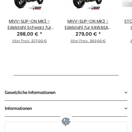
MIVV-SLIP-ON MK3 -
MIVV-SLIP-ON MK3 -
STO
Edelstahl Schwarz für
Edelstahl für KAWASAKI
KAWASAKI - Z900 BJ.
298,00 €
*
- Z900 BJ. 2020 > 2024
279,00 €
*
Sch
2020 > 2024 -
- K.052.LM3X
Z90
Alter Preis:
377,00 €
Alter Preis:
353,00 €
A
K.052.LM3B
Gesetzliche Informationen
Informationen
Service