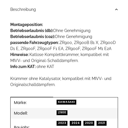
Beschreibung
Montageposition:
Betriebserlaubnis (db):
Ohne Genehmigung
Betriebserlaubnis (co2):
Ohne Genehmigung
passende Fahrzeugtypen:
ZR900, ZR900B B1 X, ZR900D
D1 E, ZR900F, ZR900F F1 EA, ZR900F, ZR900F M1 E2A
Hinweise:
Katlose Komplettkrümmer, kompatibel mit
MIVV- und Original-Schalldämpfern.
Info zum KAT:
ohne KAT
Krümmer ohne Katalysator, kompatibel mit MIVV- und
Originalschalldämpfern.
Marke:
Produkteigenschaft
Wert
KAWASAKI
Modell:
Z900
2023
2024
2020
2021
Baujahr: