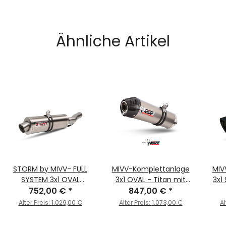
Ähnliche Artikel
STORM by MIVV- FULL
MIVV-Komplettanlage
MIV
SYSTEM 3x1 OVAL
3x1 OVAL - Titan mit
3x1
Edelstahl für YAMAHA
752,00 €
*
Carbon Endkappe für
847,00 €
*
für
MT-09 / FZ-09 Bj. 2013 >
YAMAHA - MT-09 / FZ-
FZ-0
Alter Preis:
1.029,00 €
Alter Preis:
1.073,00 €
Al
2020
09 BJ. 2013 > 2020 -
Y.042.L4C