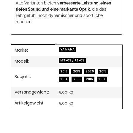
Alle Varianten bieten
verbesserte Leistung, einen
tiefen Sound und eine markante Optik
, die das
Fahrgefühl noch dynamischer und sportlicher
machen.
Marke:
Produkteigenschaft
Wert
YAMAHA
Modell:
MT-09 / FZ-09
2018
2019
2020
2013
Baujahr:
2014
2015
2016
2017
Versandgewicht:
5,00 kg
Artikelgewicht:
5,00
kg