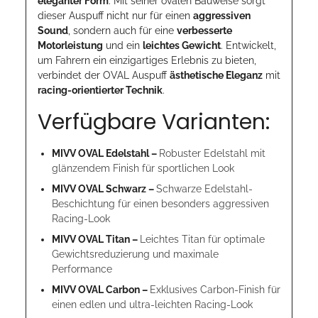
eleganter Form
. Mit seiner ovalen Bauweise sorgt
dieser Auspuff nicht nur für einen
aggressiven
Sound
, sondern auch für eine
verbesserte
Motorleistung
und ein
leichtes Gewicht
. Entwickelt,
um Fahrern ein einzigartiges Erlebnis zu bieten,
verbindet der OVAL Auspuff
ästhetische Eleganz
mit
racing-orientierter Technik
.
Verfügbare Varianten:
MIVV OVAL Edelstahl –
Robuster Edelstahl mit
glänzendem Finish für sportlichen Look
MIVV OVAL Schwarz –
Schwarze Edelstahl-
Beschichtung für einen besonders aggressiven
Racing-Look
MIVV OVAL Titan –
Leichtes Titan für optimale
Gewichtsreduzierung und maximale
Performance
MIVV OVAL Carbon –
Exklusives Carbon-Finish für
einen edlen und ultra-leichten Racing-Look