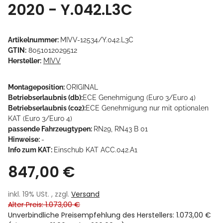
2020 - Y.042.L3C
Artikelnummer:
MIVV-12534/Y.042.L3C
GTIN:
8051012029512
Hersteller:
MIVV
Montageposition:
ORIGINAL
Betriebserlaubnis (db):
ECE Genehmigung (Euro 3/Euro 4)
Betriebserlaubnis (co2):
ECE Genehmigung nur mit optionalen
KAT (Euro 3/Euro 4)
passende Fahrzeugtypen:
RN29, RN43 B 01
Hinweise:
-
Info zum KAT:
Einschub KAT ACC.042.A1
847,00 €
inkl. 19% USt. , zzgl.
Versand
Alter Preis: 1.073,00 €
Unverbindliche Preisempfehlung des Herstellers
:
1.073,00 €