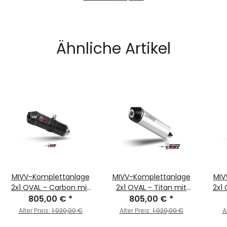
Ähnliche Artikel
MIVV-Komplettanlage
MIVV-Komplettanlage
MIV
2x1 OVAL - Carbon mit
2x1 OVAL - Titan mit
2x1
Carbon Endkappe für
805,00 €
*
Carbon Endkappe für
805,00 €
*
Car
KAWASAKI - Z650 BJ.
KAWASAKI - Z650 BJ.
KA
Alter Preis:
1.020,00 €
Alter Preis:
1.020,00 €
A
2024 > 2025 - K.057.K3C
2024 > 2025 -
2024