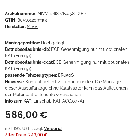
Artikelnummer:
MIVV-12682/K.058.LXBP
GTIN:
8051012039191
Hersteller:
MIVV
Montageposition:
Hochgelegt
Betriebserlaubnis (db):
ECE Genehmigung nur mit optionalen
KAT (Euro 5+)
Betriebserlaubnis (co2):
ECE Genehmigung nur mit optionalen
KAT (Euro 5+)
passende Fahrzeugtypen:
ER650S
Hinweise:
Kompatibel mit 2 Lambdasonden. Die Montage
dieser Auspuffanlage ohne Katalysator kann das Aufleuchten
der Motorkontrollleuchte verursachen.
Info zum KAT:
Einschub KAT ACC.077.A1
586,00 €
inkl. 19% USt. , zzgl.
Versand
Alter Preis: 743,00 €