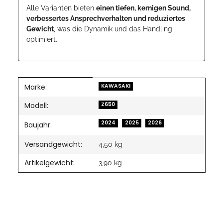
Alle Varianten bieten
einen tiefen, kernigen Sound,
verbessertes Ansprechverhalten und reduziertes
Gewicht
, was die Dynamik und das Handling
optimiert.
Marke:
Produkteigenschaft
Wert
KAWASAKI
Modell:
Z650
2024
2025
2026
Baujahr:
Versandgewicht:
4,50 kg
Artikelgewicht:
3,90
kg