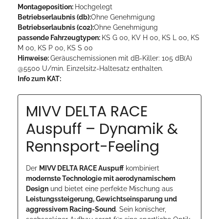
Montageposition:
Hochgelegt
Betriebserlaubnis (db):
Ohne Genehmigung
Betriebserlaubnis (co2):
Ohne Genehmigung
passende Fahrzeugtypen:
KS G 00, KV H 00, KS L 00, KS
M 00, KS P 00, KS S 00
Hinweise:
Geräuschemissionen mit dB-Killer: 105 dB(A)
@5500 U/min. Einzelsitz-Haltesatz enthalten.
Info zum KAT:
MIVV DELTA RACE
Auspuff – Dynamik &
Rennsport-Feeling
Der
MIVV DELTA RACE Auspuff
kombiniert
modernste Technologie mit aerodynamischem
Design
und bietet eine perfekte Mischung aus
Leistungssteigerung, Gewichtseinsparung und
aggressivem Racing-Sound
. Sein konischer,