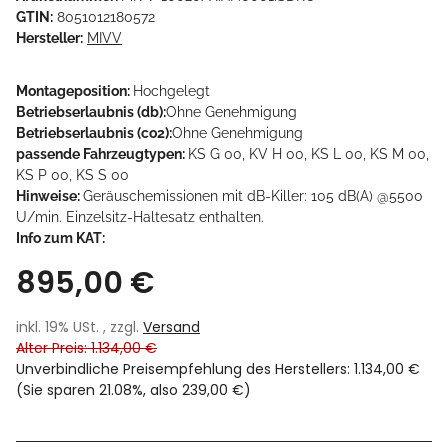
GTIN:
8051012180572
Hersteller:
MIVV
Montageposition:
Hochgelegt
Betriebserlaubnis (db):
Ohne Genehmigung
Betriebserlaubnis (co2):
Ohne Genehmigung
passende Fahrzeugtypen:
KS G 00, KV H 00, KS L 00, KS M 00,
KS P 00, KS S 00
Hinweise:
Geräuschemissionen mit dB-Killer: 105 dB(A) @5500
U/min. Einzelsitz-Haltesatz enthalten.
Info zum KAT:
895,00 €
inkl. 19% USt. , zzgl.
Versand
Alter Preis: 1.134,00 €
Unverbindliche Preisempfehlung des Herstellers
:
1.134,00 €
(Sie sparen
21.08%
, also
239,00 €
)