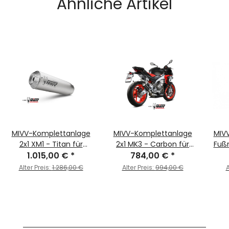
Ähnliche Artikel
MIVV-Komplettanlage
MIVV-Komplettanlage
MIVV
2x1 XM1 - Titan für
2x1 MK3 - Carbon für
Fußraste - 
APRILIA - RS 660 BJ.
1.015,00 €
*
APRILIA - RS 660 BJ.
784,00 €
*
RS 6
2020 > 2024 -
2020 > 2024 -
Alter Preis:
1.286,00 €
Alter Preis:
994,00 €
A
A.013.LC4T
A.013.SM3C