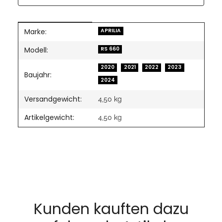
Marke:
Produkteigenschaft
Wert
APRILIA
Modell:
RS 660
2020
2021
2022
2023
Baujahr:
2024
Versandgewicht:
4,50 kg
Artikelgewicht:
4,50
kg
Kunden kauften dazu