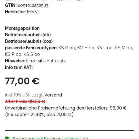
GTIN:
8051012252583
Hersteller:
MIVV
Montageposition:
Betriebserlaubnis (db):
Betriebserlaubnis (co2):
passende Fahrzeugtypen:
KS G 00, KV H 00, KS L 00, KS M 00,
KS P 00, KS S 00
Hinweise:
Einzelsitz-Haltesatz.
Info zum KAT:
77,00 €
inkl. 19% USt. , zzgl.
Versand
Alter Preis: 98,00 €
Unverbindliche Preisempfehlung des Herstellers
:
98,00 €
(Sie sparen
21.43%
, also
21,00 €
)
Sofort versandfertig - Lieferzeit ca.