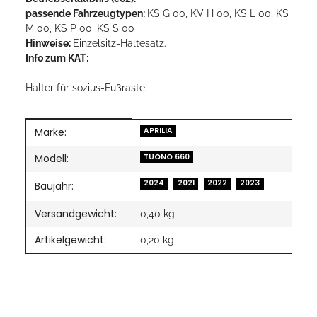
passende Fahrzeugtypen:
KS G 00, KV H 00, KS L 00, KS
M 00, KS P 00, KS S 00
Hinweise:
Einzelsitz-Haltesatz.
Info zum KAT:
Halter für sozius-Fußraste
Marke:
Produkteigenschaft
Wert
APRILIA
Modell:
TUONO 660
2024
2021
2022
2023
Baujahr:
Versandgewicht:
0,40 kg
Artikelgewicht:
0,20
kg