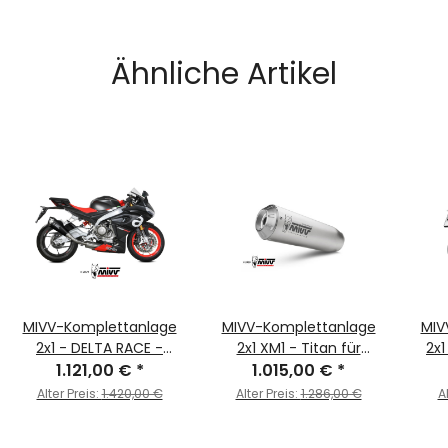
Ähnliche Artikel
MIVV-Komplettanlage
MIVV-Komplettanlage
MIV
2x1 - DELTA RACE -
2x1 XM1 - Titan für
2x1
Carbon für APRILIA -
1.121,00 €
*
APRILIA - TUONO 660 BJ.
1.015,00 €
*
APRI
TUONO 660 BJ. 2021 >
2021 > 2024 -
Alter Preis:
1.420,00 €
Alter Preis:
1.286,00 €
A
2024 - A.013.LDRC
A.013.LC4T