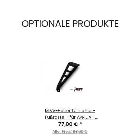
OPTIONALE PRODUKTE
MIVV-Halter für sozius-
Fußraste - für APRILIA -
TUONO 660 BJ. 2021 > 2024
77,00 €
*
- ACC.079.0
Alter Preis:
98,00 €