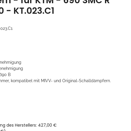
rn - für KTM - 690 SMC R
0 - KT.023.C1
023.C1
nehmigung
enehmigung
690 B
mer, kompatibel mit MIVV- und Original-Schalldämpfern.
ng des Herstellers
:
427,00 €