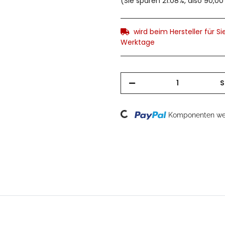
(Sie sparen
21.08%
, also
90,00
wird beim Hersteller für Sie
Werktage
S
Loading...
Komponenten wer