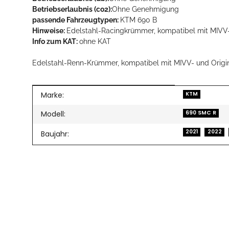
Betriebserlaubnis (co2):
Ohne Genehmigung
passende Fahrzeugtypen:
KTM 690 B
Hinweise:
Edelstahl-Racingkrümmer, kompatibel mit MIVV-
Info zum KAT:
ohne KAT
Edelstahl-Renn-Krümmer, kompatibel mit MIVV- und Origi
Produkteigenschaft
Wert
Marke:
KTM
Modell:
690 SMC R
2021
2022
Baujahr: