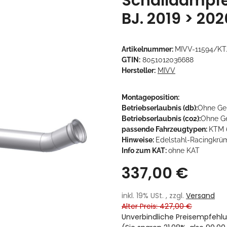
Schalldämpfe
BJ. 2019 > 202
Artikelnummer:
MIVV-11594/KT.
GTIN:
8051012036688
Hersteller:
MIVV
Montageposition:
Betriebserlaubnis (db):
Ohne Ge
Betriebserlaubnis (co2):
Ohne G
passende Fahrzeugtypen:
KTM 
Hinweise:
Edelstahl-Racingkrüm
Info zum KAT:
ohne KAT
337,00 €
inkl. 19% USt. , zzgl.
Versand
Alter Preis: 427,00 €
Unverbindliche Preisempfehlu