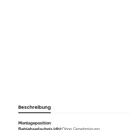
Beschreibung
Montageposition:
Betriebserlaubnis (db):
Ohne Genehmigung