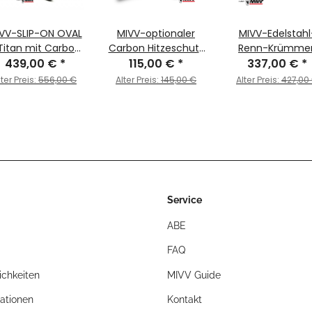
VV-SLIP-ON OVAL
MIVV-optionaler
MIVV-Edelstahl
Titan mit Carbon
Carbon Hitzeschutz
Renn-Krümmer
dkappe für KTM -
439,00 €
*
- für KTM - 690
115,00 €
*
kompatibel mi
337,00 €
*
0 SMC R BJ. 2019 >
SMC R BJ. 2019 >
MIVV- und Origin
lter Preis:
556,00 €
Alter Preis:
145,00 €
Alter Preis:
427,00
020 - KT.023.LNC
2020 - ACC.091.0
Schalldämpfern 
für KTM - 690 
R BJ. 2019 > 2020
KT.023.C1
Service
ABE
FAQ
chkeiten
MIVV Guide
ationen
Kontakt