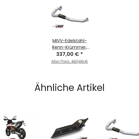
MIVV-Edelstahl-
Renn-Krümmer,
kompatibel mit
337,00 €
*
MIVV- und Original-
Alter Preis:
427,00 €
Schalldämpfern -
für KTM - 690 SMC
R BJ. 2019 > 2020 -
Ähnliche Artikel
KT.023.C1