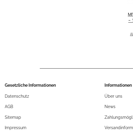
MI
- 
En
69
A
2
Gesetzliche Informationen
Informationen
Datenschutz
Über uns
AGB
News
Sitemap
Zahlungsmögli
Impressum
Versandinform