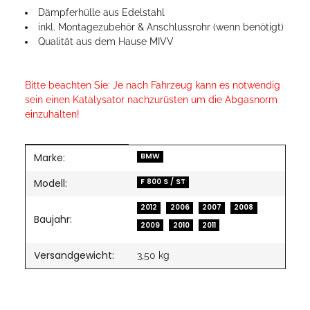
Dämpferhülle aus Edelstahl
inkl. Montagezubehör & Anschlussrohr (wenn benötigt)
Qualität aus dem Hause MIVV
Bitte beachten Sie: Je nach Fahrzeug kann es notwendig
sein einen Katalysator nachzurüsten um die Abgasnorm
einzuhalten!
Marke:
Produkteigenschaft
Wert
BMW
Modell:
F 800 S / ST
2012
2006
2007
2008
Baujahr:
2009
2010
2011
Versandgewicht:
3,50 kg