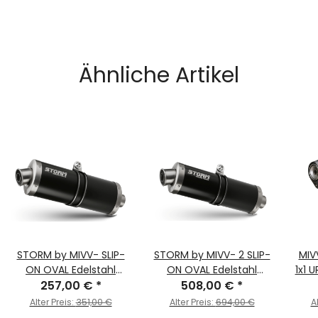
Ähnliche Artikel
STORM by MIVV- SLIP-
STORM by MIVV- 2 SLIP-
MIV
ON OVAL Edelstahl
ON OVAL Edelstahl
1x1 
Schwarz für BMW F 800
257,00 €
*
Schwarz für YAMAHA
508,00 €
*
GILE
S / ST Bj. 2006 > 2012
TDM 900 Bj. 2002 > 2014
Alter Preis:
351,00 €
Alter Preis:
694,00 €
A