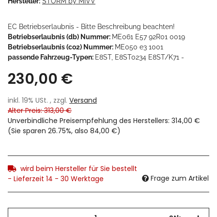
Hersteller:
STORM by MIVV
EC Betriebserlaubnis - Bitte Beschreibung beachten!
Betriebserlaubnis (db) Nummer:
ME061 E57 92R01 0019
Betriebserlaubnis (co2) Nummer:
ME050 e3 1001
passende Fahrzeug-Typen:
E8ST, E8ST0234 E8ST/K71 -
230,00 €
inkl. 19% USt. , zzgl.
Versand
Alter Preis: 313,00 €
Unverbindliche Preisempfehlung des Herstellers
:
314,00 €
(Sie sparen
26.75%
, also
84,00 €
)
wird beim Hersteller für Sie bestellt
Frage zum Artikel
- Lieferzeit 14 - 30 Werktage