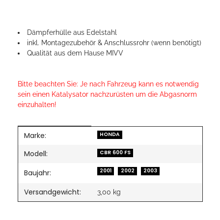
Dämpferhülle aus Edelstahl
inkl. Montagezubehör & Anschlussrohr (wenn benötigt)
Qualität aus dem Hause MIVV
Bitte beachten Sie: Je nach Fahrzeug kann es notwendig
sein einen Katalysator nachzurüsten um die Abgasnorm
einzuhalten!
Marke:
Produkteigenschaft
Wert
HONDA
Modell:
CBR 600 FS
2001
2002
2003
Baujahr:
Versandgewicht:
3,00 kg