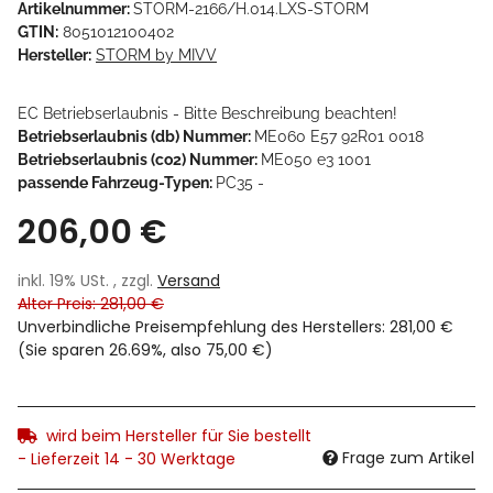
Artikelnummer:
STORM-2166/H.014.LXS-STORM
GTIN:
8051012100402
Hersteller:
STORM by MIVV
EC Betriebserlaubnis - Bitte Beschreibung beachten!
Betriebserlaubnis (db) Nummer:
ME060 E57 92R01 0018
Betriebserlaubnis (co2) Nummer:
ME050 e3 1001
passende Fahrzeug-Typen:
PC35 -
206,00 €
inkl. 19% USt. , zzgl.
Versand
Alter Preis: 281,00 €
Unverbindliche Preisempfehlung des Herstellers
:
281,00 €
(Sie sparen
26.69%
, also
75,00 €
)
wird beim Hersteller für Sie bestellt
Frage zum Artikel
- Lieferzeit 14 - 30 Werktage