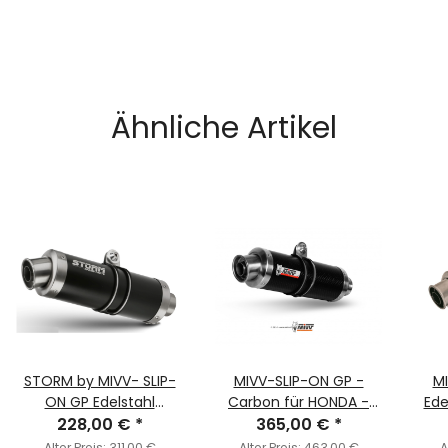
Ähnliche Artikel
STORM by MIVV- SLIP-
MIVV-SLIP-ON GP -
MI
ON GP Edelstahl
Carbon für HONDA -
Ede
Schwarz für HONDA CBR
228,00 €
*
CBR 600 FS BJ. 2001 >
365,00 €
*
HOND
600 FS Bj. 2001 > 2003
2003 - H.014.L2S
2001
Alter Preis:
311,00 €
Alter Preis:
463,00 €
A