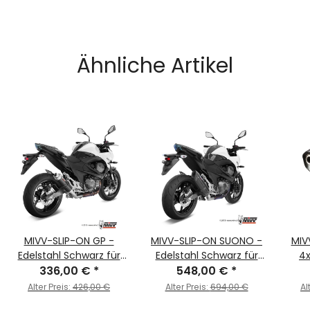
Ähnliche Artikel
MIVV-SLIP-ON GP -
MIVV-SLIP-ON SUONO -
MIV
Edelstahl Schwarz für
Edelstahl Schwarz für
4x
KAWASAKI - Z800 E BJ.
336,00 €
*
KAWASAKI - Z800 E BJ.
548,00 €
*
Edel
2013 > 2016 - K.035.LXB
2013 > 2016 - K.035.L9
- ZX
Alter Preis:
426,00 €
Alter Preis:
694,00 €
Al