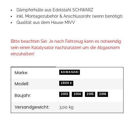
Dämpferhülle aus Edelstahl SCHWARZ
inkl. Montagezubehör & Anschlussrohr (wenn benötigt)
Qualität aus dem Hause MIVV
Bitte beachten Sie: Je nach Fahrzeug kann es notwendig
sein einen Katalysator nachzurüsten um die Abgasnorm
einzuhalten!
Marke:
Produkteigenschaft
Wert
KAWASAKI
Modell:
Z800 E
2013
2014
2015
2016
Baujahr:
Versandgewicht:
3,00 kg