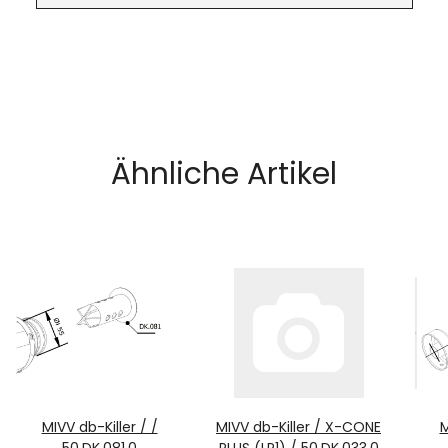
Ähnliche Artikel
MIVV db-Killer / /
MIVV db-Killer / X-CONE
M
50.DK.081.0
PLUS (LP1) / 50.DK.033.0