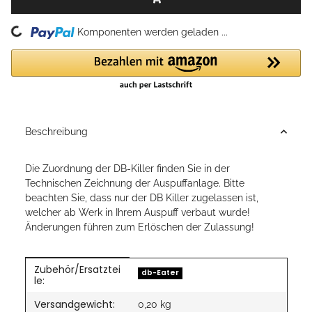
Loading...
Komponenten werden geladen ...
Beschreibung
Die Zuordnung der DB-Killer finden Sie in der
Technischen Zeichnung der Auspuffanlage. Bitte
beachten Sie, dass nur der DB Killer zugelassen ist,
welcher ab Werk in Ihrem Auspuff verbaut wurde!
Änderungen führen zum Erlöschen der Zulassung!
Zubehör/Ersatztei
Produkteigenschaft
Wert
db-Eater
le:
Versandgewicht:
0,20 kg