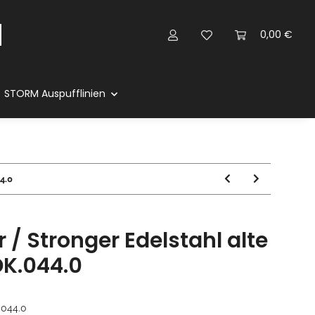
0,00 €
STORM Auspufflinien
4.0
 / Stronger Edelstahl alte
DK.044.0
.044.0