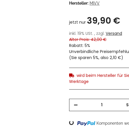
Hersteller:
MIVV
39,90 €
jetzt nur
inkl. 19% USt. , zzgl.
Versand
Alter Preis: 42,00 €
Rabatt:
5%
Unverbindliche Preisempfehlu
(Sie sparen
5%
, also
2,10 €
)
wird beim Hersteller für Sie
Werktage
S
Komponenten wer