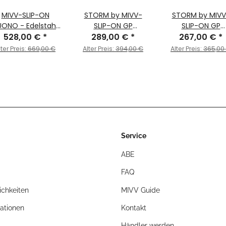
MIVV-SLIP-ON
STORM by MIVV-
STORM by MIVV
UONO - Edelstahl
SLIP-ON GP
SLIP-ON GP
hwarz für HONDA
528,00 €
*
Edelstahl schwarz
289,00 €
*
Edelstahl mit
267,00 €
*
 HORNET 600 BJ.
mit
Carbonendkap
lter Preis:
669,00 €
Alter Preis:
394,00 €
Alter Preis:
365,00
2007 > 2013 -
Carbonendkappe
für HONDA HORN
H.038.L9
für HONDA HORNET
600 Bj. 2007 > 2
600 Bj. 2007 > 2013
Service
ABE
FAQ
chkeiten
MIVV Guide
ationen
Kontakt
Händler werden