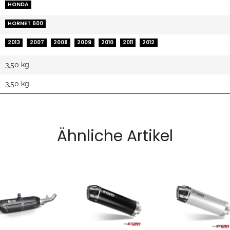
HONDA
HORNET 600
2013
2007
2008
2009
2010
2011
2012
3,50 kg
3,50
kg
Ähnliche Artikel