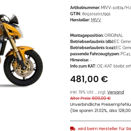
Artikelnummer:
MIVV-10874/H.
GTIN:
8051012017991
Hersteller:
MIVV
Montageposition:
ORIGINAL
Betriebserlaubnis (db):
EC Gene
Betriebserlaubnis (co2):
EC Gen
passende Fahrzeugtypen:
PC41
Hinweise:
-
Info zum KAT:
OE-KAT bleibt er
481,00 €
inkl. 19% USt. , zzgl.
Versand
Alter Preis: 609,00 €
Unverbindliche Preisempfehlu
(Sie sparen
21.02%
, also
128,0
wird beim Hersteller für Sie