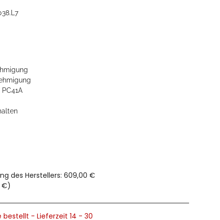
038.L7
hmigung
ehmigung
, PC41A
halten
ng des Herstellers
:
609,00 €
0 €
)
 bestellt - Lieferzeit 14 - 30