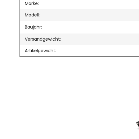
Produkteigenschaft
Wert
Marke:
Modell:
Baujahr:
Versandgewicht:
Artikelgewicht: