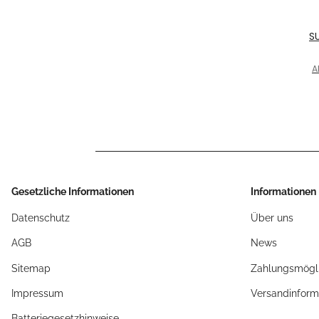
S
Sc
-
A
Gesetzliche Informationen
Informationen
Datenschutz
Über uns
AGB
News
Sitemap
Zahlungsmögli
Impressum
Versandinform
Batteriegesetzhinweise