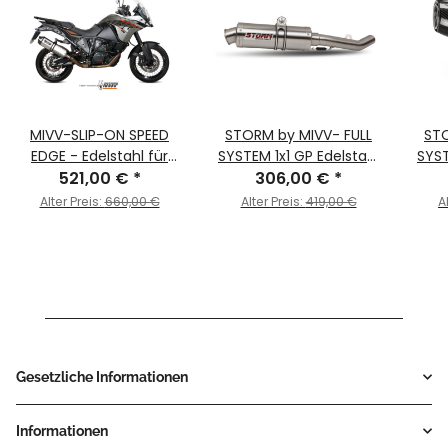
MIVV-SLIP-ON SPEED
STORM by MIVV- FULL
STO
EDGE - Edelstahl für
SYSTEM 1x1 GP Edelstahl
SYST
KTM - 1190 ADVENTURE
521,00 €
*
für KTM 390 DUKE Bj.
306,00 €
*
BJ. 2013 > 2016 -
2013 > 2016
Ca
Alter Preis:
660,00 €
Alter Preis:
419,00 €
A
KT.017.LRX
KTM
Gesetzliche Informationen
Informationen