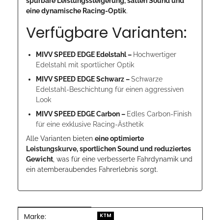
spürbare Leistungssteigerung, satten Sound und
eine dynamische Racing-Optik
.
Verfügbare Varianten:
MIVV SPEED EDGE Edelstahl –
Hochwertiger
Edelstahl mit sportlicher Optik
MIVV SPEED EDGE Schwarz –
Schwarze
Edelstahl-Beschichtung für einen aggressiven
Look
MIVV SPEED EDGE Carbon –
Edles Carbon-Finish
für eine exklusive Racing-Ästhetik
Alle Varianten bieten
eine optimierte
Leistungskurve, sportlichen Sound und reduziertes
Gewicht
, was für eine verbesserte Fahrdynamik und
ein atemberaubendes Fahrerlebnis sorgt.
Marke:
Produkteigenschaft
Wert
KTM