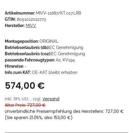
Artikelnummer:
MIVV-11687/KT.017.LRB
GTIN:
8051012022773
Hersteller:
MIVV
Montageposition:
ORIGINAL
Betriebserlaubnis (db):
EC Genehmigung
Betriebserlaubnis (co2):
EC Genehmigung
passende Fahrzeugtypen:
A2, KV194
Hinweise:
-
Info zum KAT:
OE-KAT bleibt erhalten
574,00 €
inkl. 19% USt. , zzgl.
Versand
Alter Preis: 727,00 €
Unverbindliche Preisempfehlung des Herstellers
:
727,00 €
(Sie sparen
21.05%
, also
153,00 €
)