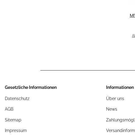
MI
C
fü
A
B
Gesetzliche Informationen
Informationen
Datenschutz
Über uns
AGB
News
Sitemap
Zahlungsmögli
Impressum
Versandinform