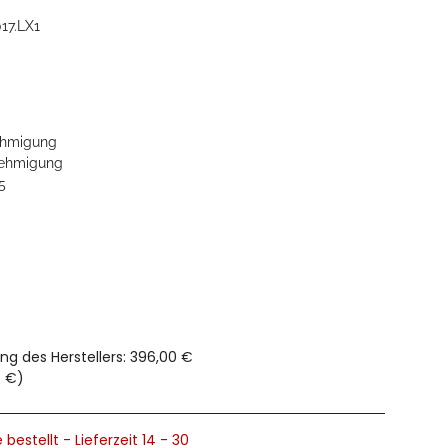
17.LX1
hmigung
ehmigung
5
ng des Herstellers
:
396,00 €
0 €
)
 bestellt - Lieferzeit 14 - 30