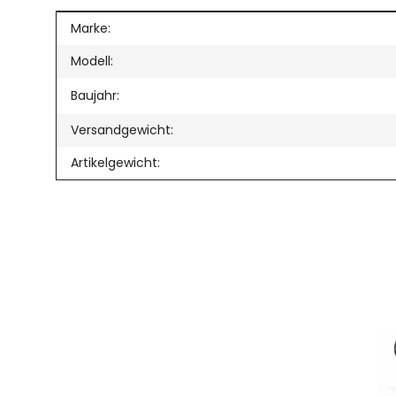
Produkteigenschaft
Wert
Marke:
Modell:
Baujahr:
Versandgewicht:
Artikelgewicht: