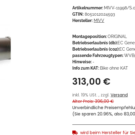
Artikelnummer:
MIVV-11998/S.0
GTIN:
8051012024593
Hersteller:
MIVV
Montageposition:
ORIGINAL
Betriebserlaubnis (db):
EC Gene
Betriebserlaubnis (co2):
EC Gen
passende Fahrzeugtypen:
WVB
Hinweise:
-
Info zum KAT:
Bike ohne KAT
313,00 €
inkl. 19% USt. , zzgl.
Versand
Alter Preis: 396,00 €
Unverbindliche Preisempfehlu
(Sie sparen
20.96%
, also
83,0
wird beim Hersteller für Sie