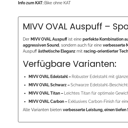
Info zum KAT:
Bike ohne KAT
MIVV OVAL Auspuff – Spor
Der
MIVV OVAL Auspuff
ist eine
perfekte Kombination a
aggressiven Sound
, sondern auch für eine
verbesserte 
Auspuff
ästhetische Eleganz
mit
racing-orientierter Tec
Verfügbare Varianten:
MIVV OVAL Edelstahl –
Robuster Edelstahl mit glänze
MIVV OVAL Schwarz –
Schwarze Edelstahl-Beschicht
MIVV OVAL Titan –
Leichtes Titan für optimale Gewi
MIVV OVAL Carbon –
Exklusives Carbon-Finish für ei
Alle Varianten bieten
verbesserte Leistung, einen tiefe