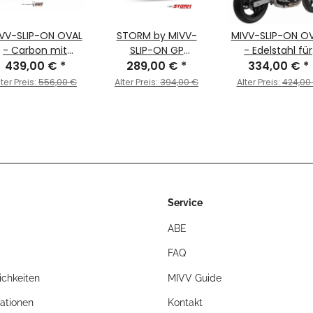
VV-SLIP-ON OVAL
STORM by MIVV-
MIVV-SLIP-ON O
- Carbon mit
SLIP-ON GP
- Edelstahl für
arbon Endkappe
439,00 €
*
Edelstahl schwarz
289,00 €
*
SUZUKI - GSF 6
334,00 €
*
r SUZUKI - GSF 650
mit
BANDIT BJ. 2005
lter Preis:
556,00 €
Alter Preis:
394,00 €
Alter Preis:
424,00
ANDIT BJ. 2005 >
Carbonendkappe
2006 - AS.017.L
2006 - S.017.L3C
für SUZUKI GSF 650
BANDIT Bj. 2005 >
2006
Service
ABE
FAQ
chkeiten
MIVV Guide
ationen
Kontakt