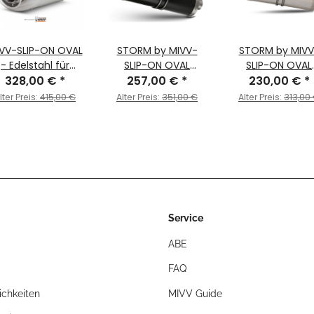
VV-SLIP-ON OVAL
STORM by MIVV-
STORM by MIVV
- Edelstahl für
SLIP-ON OVAL
SLIP-ON OVAL
ONDA - CBR 1000
328,00 €
*
Edelstahl Schwarz
257,00 €
*
Edelstahl für HO
230,00 €
*
 BJ. 2006 > 2007 -
für HONDA CBR 1000
CBR 1000 RR Bj. 2
lter Preis:
415,00 €
Alter Preis:
351,00 €
Alter Preis:
313,00
UH.032.LX2
RR Bj. 2006 > 2007
> 2007
Service
ABE
FAQ
chkeiten
MIVV Guide