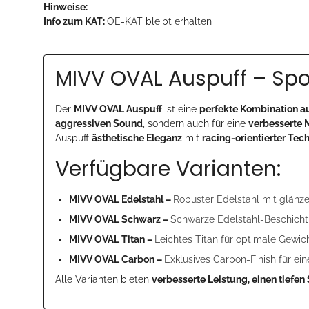
Hinweise:
-
Info zum KAT:
OE-KAT bleibt erhalten
MIVV OVAL Auspuff – Spor
Der
MIVV OVAL Auspuff
ist eine
perfekte Kombination a
aggressiven Sound
, sondern auch für eine
verbesserte 
Auspuff
ästhetische Eleganz
mit
racing-orientierter Tec
Verfügbare Varianten:
MIVV OVAL Edelstahl –
Robuster Edelstahl mit glänze
MIVV OVAL Schwarz –
Schwarze Edelstahl-Beschicht
MIVV OVAL Titan –
Leichtes Titan für optimale Gewi
MIVV OVAL Carbon –
Exklusives Carbon-Finish für ei
Alle Varianten bieten
verbesserte Leistung, einen tiefe