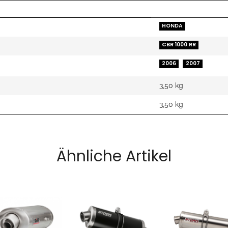
HONDA
CBR 1000 RR
2006
2007
3,50 kg
3,50
kg
Ähnliche Artikel