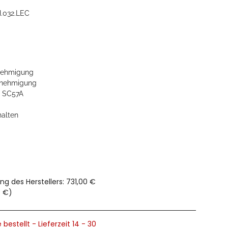
.032.LEC
ehmigung
nehmigung
, SC57A
halten
ng des Herstellers
:
731,00 €
0 €
)
 bestellt - Lieferzeit 14 - 30