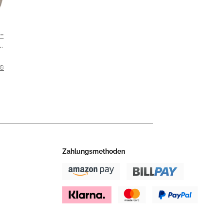
-
NDA
006
 €
Zahlungsmethoden