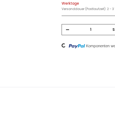
Werktage
Versanddauer (Postlaufzeit):
2 - 
S
Loading...
Komponenten wer