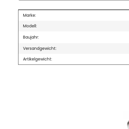
Produkteigenschaft
Wert
Marke:
Modell:
Baujahr:
Versandgewicht:
Artikelgewicht: