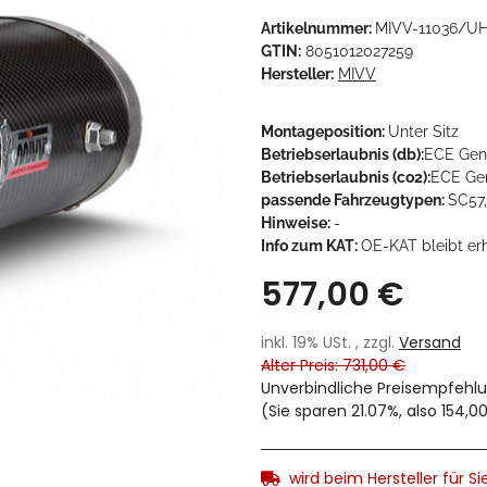
Artikelnummer:
MIVV-11036/UH
GTIN:
8051012027259
Hersteller:
MIVV
Montageposition:
Unter Sitz
Betriebserlaubnis (db):
ECE Gen
Betriebserlaubnis (co2):
ECE Ge
passende Fahrzeugtypen:
SC57
Hinweise:
-
Info zum KAT:
OE-KAT bleibt er
577,00 €
inkl. 19% USt. , zzgl.
Versand
Alter Preis: 731,00 €
Unverbindliche Preisempfehlu
(Sie sparen
21.07%
, also
154,0
wird beim Hersteller für Sie