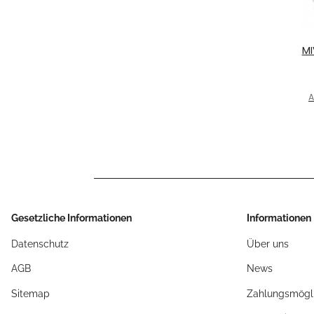
MI
H
RR
A
Gesetzliche Informationen
Informationen
Datenschutz
Über uns
AGB
News
Sitemap
Zahlungsmögli