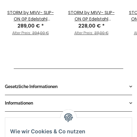
STORM by MIVV- SLIP-
STORM by MIVV- SLIP-
STO
ON GP Edelstahl
ON GP Edelstahl
ON
289,00 €
schwarz mit
*
Schwarz für YAMAHA
228,00 €
*
Ca
Carbonendkappe für
YZF 1000 R1 Bj. 2002 >
YAM
Alter Preis:
394,00 €
Alter Preis:
311,00 €
A
YAMAHA YZF 1000 R1 Bj.
2003
2002 > 2003
Gesetzliche Informationen
Informationen
Service
Wie wir Cookies & Co nutzen
Zahlungsmethoden