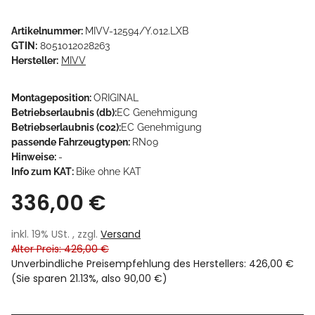
Artikelnummer:
MIVV-12594/Y.012.LXB
GTIN:
8051012028263
Hersteller:
MIVV
Montageposition:
ORIGINAL
Betriebserlaubnis (db):
EC Genehmigung
Betriebserlaubnis (co2):
EC Genehmigung
passende Fahrzeugtypen:
RN09
Hinweise:
-
Info zum KAT:
Bike ohne KAT
336,00 €
inkl. 19% USt. , zzgl.
Versand
Alter Preis: 426,00 €
Unverbindliche Preisempfehlung des Herstellers
:
426,00 €
(Sie sparen
21.13%
, also
90,00 €
)