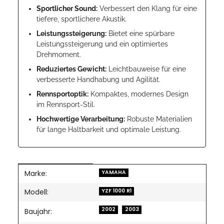
Sportlicher Sound:
Verbessert den Klang für eine
tiefere, sportlichere Akustik.
Leistungssteigerung:
Bietet eine spürbare
Leistungssteigerung und ein optimiertes
Drehmoment.
Reduziertes Gewicht:
Leichtbauweise für eine
verbesserte Handhabung und Agilität.
Rennsportoptik:
Kompaktes, modernes Design
im Rennsport-Stil.
Hochwertige Verarbeitung:
Robuste Materialien
für lange Haltbarkeit und optimale Leistung.
Marke:
Produkteigenschaft
Wert
YAMAHA
Modell:
YZF 1000 R1
2002
2003
Baujahr: