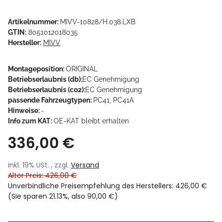
Artikelnummer:
MIVV-10828/H.038.LXB
GTIN:
8051012018035
Hersteller:
MIVV
Montageposition:
ORIGINAL
Betriebserlaubnis (db):
EC Genehmigung
Betriebserlaubnis (co2):
EC Genehmigung
passende Fahrzeugtypen:
PC41, PC41A
Hinweise:
-
Info zum KAT:
OE-KAT bleibt erhalten
336,00 €
inkl. 19% USt. , zzgl.
Versand
Alter Preis: 426,00 €
Unverbindliche Preisempfehlung des Herstellers
:
426,00 €
(Sie sparen
21.13%
, also
90,00 €
)