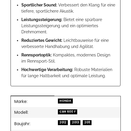
Sportlicher Sound:
Verbessert den Klang für eine
tiefere, sportlichere Akustik.
Leistungssteigerung:
Bietet eine spürbare
Leistungssteigerung und ein optimiertes
Drehmoment.
Reduziertes Gewicht:
Leichtbauweise für eine
verbesserte Handhabung und Agilität.
Rennsportoptik:
Kompaktes, modernes Design
im Rennsport-Stil.
Hochwertige Verarbeitung:
Robuste Materialien
für lange Haltbarkeit und optimale Leistung.
Marke:
Produkteigenschaft
Wert
HONDA
Modell:
CBR 600 F
2012
2013
2011
Baujahr: