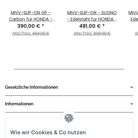
MIVV-SLIP-ON GP -
MIVV-SLIP-ON - SUONO
MIV
Carbon für HONDA -
- Edelstahl für HONDA -
Ede
CBR 600 F BJ. 2011 > 2013
390,00 €
*
CBR 600 F BJ. 2011 > 2013
481,00 €
*
HON
- H.038.L2S
- H.038.L7
201
Alter Preis:
494,00 €
Alter Preis:
609,00 €
A
Gesetzliche Informationen
Informationen
Service
Wie wir Cookies & Co nutzen
Zahlungsmethoden